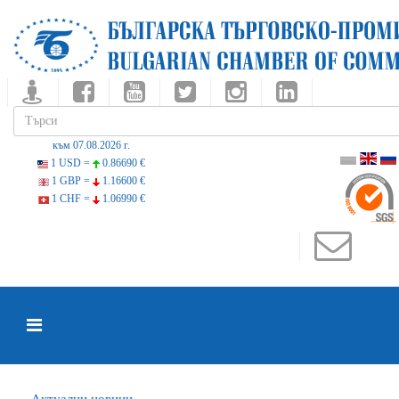
към 07.08.2026 г.
1 USD =
0.86690 €
1 GBP =
1.16600 €
1 CHF =
1.06990 €