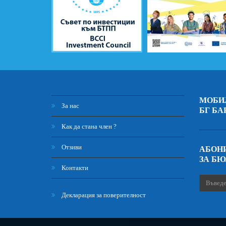
МОБИ
За нас
БГ БА
Как да стана член ?
Отзиви
АБОНИ
ЗА Б
Контакти
Декларация за поверителност