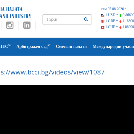
към 07.08.2026 г.
1 USD =
0.86690
1 GBP =
1.16600
1 CHF =
1.06990
®
®
НЕС
Арбитражен съд
Смесени палати
Международни участ
ps://www.bcci.bg/videos/view/1087