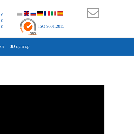
 €
 €
ISO 9001:2015
 €
ия
3D център