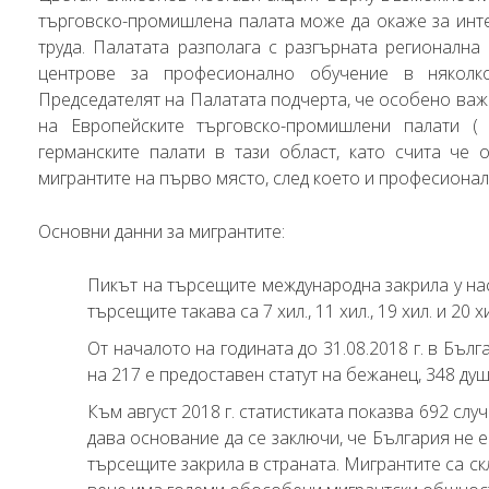
търговско-промишлена палата може да окаже за инте
труда. Палатата разполага с разгърната регионална с
центрове за професионално обучение в няколко
Председателят на Палатата подчерта, че особено важ
на Европейските търговско-промишлени палати (
германските палати в тази област, като счита че 
мигрантите на първо място, след което и професионал
Основни данни за мигрантите:
Пикът на търсещите международна закрила у нас
търсещите такава са 7 хил., 11 хил., 19 хил. и 20 х
От началото на годината до 31.08.2018 г. в Бъл
на 217 е предоставен статут на бежанец, 348 душ
Към август 2018 г. статистиката показва 692 сл
дава основание да се заключи, че България не е
търсещите закрила в страната. Мигрантите са ск