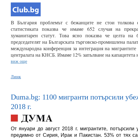
В България проблемът с бежанците не стои толкова 
статистиката показва че имаме 652 случая на прекр
хуманитарен статут. Това ясно показва че целта на 
председателят на Българската търговско-промишлена пал
международна конференция за интеграция на мигрантите н
централата на КНСБ. Имаме 12% запълване на капацитета на
виж още
Линк
Duma.bg: 1100 мигранти потърсили убе
2018 г.
От януари до август 2018 г. мигрантите, потърсили
предимно от Сирия, Ирак и Пакистан. 53% от тях с