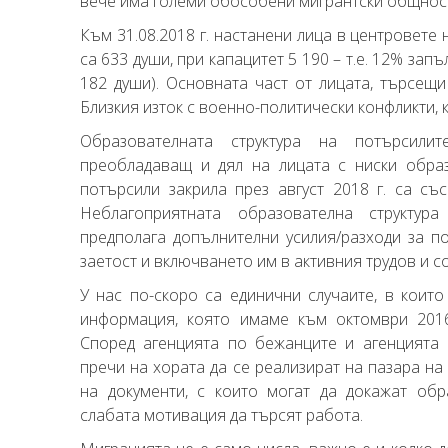
вече има големи обособени мигрантски общнос
Към 31.08.2018 г. настанени лица в центровете
са 633 души, при капацитет 5 190 – т.е. 12% за
182 души). Основната част от лицата, търсещи
Близкия изток с военно-политически конфликти, 
Образователната структура на потърсилит
преобладаващ и дял на лицата с ниски обра
потърсили закрила през август 2018 г. са съ
Неблагоприятната образователна структур
предполага допълнителни усилия/разходи за п
заетост и включването им в активния трудов и с
У нас по-скоро са единични случаите, в коит
информация, която имаме към октомври 2016
Според агенцията по бежанците и агенцията 
пречи на хората да се реализират на пазара на 
на документи, с които могат да докажат обр
слабата мотивация да търсят работа.