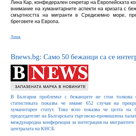
Лина Кар, конфедерален секретар на Европейската к
внимание на хуманитарните аспекти на кризата с беж
смъртността на мигранти в Средиземно море, пр
бреговете на Европа.
Линк
Bnews.bg: Само 50 бежанци са се интег
В България проблемът с бежанците не стои толкова 
статистиката показва че имаме 652 случая на прекр
хуманитарен статут. Това ясно показва че целта на 
председателят на Българската търговско-промишлена пал
международна конференция за интеграция на мигрантите н
централата на КНСБ.