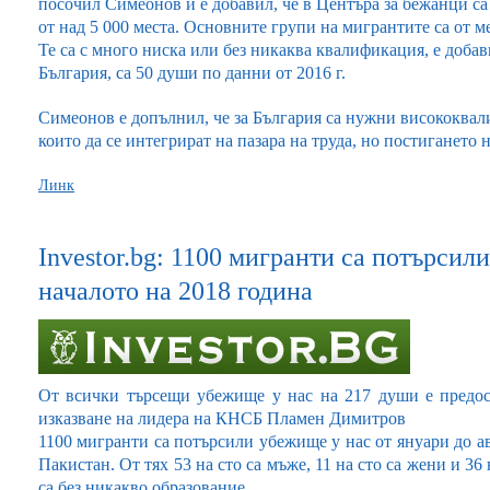
посочил Симеонов и е добавил, че в Центъра за бежанци с
от над 5 000 места. Основните групи на мигрантите са от 
Те са с много ниска или без никаква квалификация, е добав
България, са 50 души по данни от 2016 г.
Симеонов е допълнил, че за България са нужни висококвал
които да се интегрират на пазара на труда, но постигането 
Линк
Investor.bg: 1100 мигранти са потърсил
началото на 2018 година
От всички търсещи убежище у нас на 217 души е предост
изказване на лидера на КНСБ Пламен Димитров
1100 мигранти са потърсили убежище у нас от януари до ав
Пакистан. От тях 53 на сто са мъже, 11 на сто са жени и 36 
са без никакво образование.