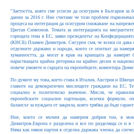
"Заетостта, която сме успели да осигурим в България за б
данни за 2016 г. Ние считаме че този проблем първонача
процеса на интеграция да осигурим снижаване на напрежени
Цветан Симеонов. Темата за интеграцията на мигрантите
горещата тема в ЕС, заяви президентът на Конфедерацият
(КНСБ) Пламен Димитров. Сигурен съм, че всеки си дава с
отделните държави и народи, които се опитват да намеря
хуманността, да могат в края на краищата да намерят 
нарастващата крайна реторика на крайно десни и национал
повече умовете и сърцата на европейците, коментира Дими
По думите му това, което става в Италия, Австрия и Швеция
главите на демократично мислещите граждани на ЕС. Те
социално и политическо значение. Мисля, че правилни
европейските социални партньори, всички формули, оп
балансът за нуждата от закрила, която трябва да бъде гаран
Ние, които се мъчим да намерим добрия тон, в мом
Димитров.Европа е разделена и все по разделяща се и в
Няма как някоя партия в отделна държава членка да спечел