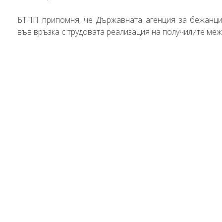
БТПП припомня, че Държавната агенция за бежанц
във връзка с трудовата реализация на получилите меж