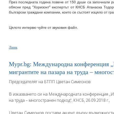
През последната година повече от 150 души са започнали р
обясни пред "Хоризонт" експертът от КНСБ Атанаска Тодор
български граждани компании, които се състоят изцяло от гр
Цялото интервю чуйте от звуковия файл.
Линк
Mypr.bg: Международна конференция „
мигрантите на пазара на труда – много
Председателят на БТПП Цветан Симеонов
В изказването си на Международната конференция „И
на труда – многостранен подход“, КНСБ, 26.09.2018 г.,
Цветан Симеонов постави акцент върху възможностит