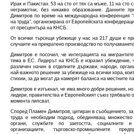
Ирак и Пакистан. 53 на сто от тях са мъже, 11 на сто 
неграмотни, без никакво образование. Данните 
Димитров по време на международна конференция "И
на труда", организирана от Европейската конфедера
от пресцентъра на КНСБ.
От всички търсещи убежище у нас на 217 души е пре
случаите на прекратено производство по получаването 
Димитров е посочил, че интеграцията на мигрантите
тема в ЕС. Лидерът на КНСБ е изразил убеждение, ч
различен начин в отделните държави, народи, орган
най-важното решение за убежище на всички хора, коит
стихии, за да могат да намерят баланса на местните па
Димитров е изтъкнал, че има много добри решения, но 
лидери, правителства и Европейският съюз трябвало о
момента липсват.
Според Пламен Димитров, цитиран в съобщението, за
труда е необходим подход, обединяващ множество 
органи, службите по заетостта, социалните и
организациите, търговско-промишлените предп