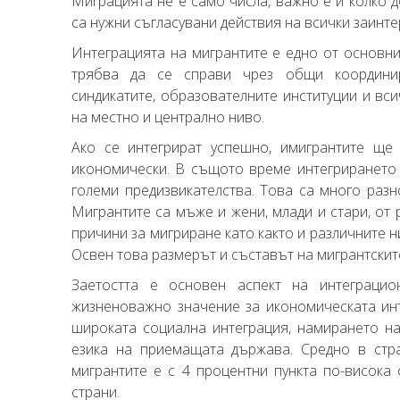
Миграцията не е само числа, важно е и колко д
са нужни съгласувани действия на всички заинте
Интеграцията на мигрантите е едно от основни
трябва да се справи чрез общи координир
синдикатите, образователните институции и вс
на местно и централно ниво.
Ако се интегрират успешно, имигрантите ще
икономически. В същото време интегрирането
големи предизвикателства. Това са много разн
Мигрантите са мъже и жени, млади и стари, от 
причини за мигриране като както и различните 
Освен това размерът и съставът на мигрантски
Заетостта е основен аспект на интеграци
жизненоважно значение за икономическата инт
широката социална интеграция, намирането н
езика на приемащата държава. Средно в стр
мигрантите е с 4 процентни пункта по-висока 
страни.