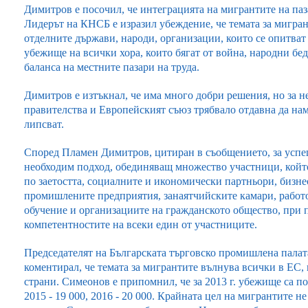
Димитров е посочил, че интеграцията на мигрантите на паза
Лидерът на КНСБ е изразил убеждение, че темата за мигран
отделните държави, народи, организации, които се опитват
убежище на всички хора, които бягат от война, народни бед
баланса на местните пазари на труда.
Димитров е изтъкнал, че има много добри решения, но за н
правителства и Европейският съюз трябвало отдавна да на
липсват.
Според Пламен Димитров, цитиран в съобщението, за успеш
необходим подход, обединяващ множество участници, койт
по заетостта, социалните и икономически партньори, бизне
промишлените предприятия, занаятчийските камари, работо
обучение и организациите на гражданското общество, при п
компетентностите на всеки един от участниците.
Председателят на Българската търговско промишлена пала
коментирал, че темата за мигрантите вълнува всички в ЕС,
страни. Симеонов е припомнил, че за 2013 г. убежище са пот
2015 - 19 000, 2016 - 20 000. Крайната цел на мигрантите не