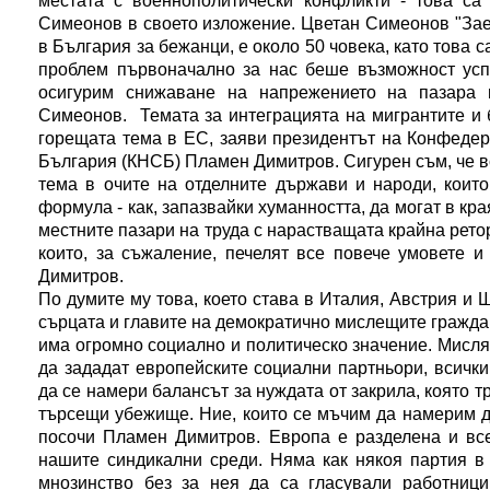
местата с военнополитически конфликти - това са
Симеонов в своето изложение. Цветан Симеонов "Зает
в България за бежанци, е около 50 човека, като това с
проблем първоначално за нас беше възможност усп
осигурим снижаване на напрежението на пазара 
Симеонов. Темата за интеграцията на мигрантите и 
горещата тема в ЕС, заяви президентът на Конфедер
България (КНСБ) Пламен Димитров. Сигурен съм, че вс
тема в очите на отделните държави и народи, коит
формула - как, запазвайки хуманността, да могат в кр
местните пазари на труда с нарастващата крайна рето
които, за съжаление, печелят все повече умовете и
Димитров.
По думите му това, което става в Италия, Австрия и 
сърцата и главите на демократично мислещите граждан
има огромно социално и политическо значение. Мисля,
да зададат европейските социални партньори, всичк
да се намери балансът за нуждата от закрила, която т
търсещи убежище. Ние, които се мъчим да намерим д
посочи Пламен Димитров. Европа е разделена и все
нашите синдикални среди. Няма как някоя партия в
мнозинство без за нея да са гласували работниц