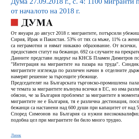
Дума 27.09.2018 г., с. 4: 1100 мигрант
от началото на 2018 г.
От януари до август 2018 г. мигрантите, потърсили убежищ
Сирия, Ирак и Пакистан. 53% от тях са мъже, 11% са жени
са неграмотни и нямат никакво образование. От всички,
предоставен статут на бежанци. 692 са случаите на прекрат
Данните представи лидерът на КНСБ Пламен Димитров по
"Интеграция на мигрантите на пазара на труда". Синдик
мигрантите изглежда по различен начин в отделните държ
намерят решение за търсещите убежище.
Председателят на Българската търговско-промишлена пал
че темата за мигрантите вълнува всички в ЕС, но има разл
обясни, че за България проблемът за мигрантите в момента
мигрантите не е България, тя е различна дестинация, пос
бежанци са настанени над 600 души при капацитет от над 5
Според Симеонов на България са нужни висококвалифиц
подобна цел при мигрантите би било много трудно.
Линк