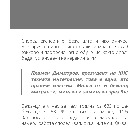
01:06
Според експертите, бежанците и икономичес
България, са много ниско квалифицирани. За да 
езиково и професионално обучение, както и задъ
бъдат установени намеренията им.
Пламен Димитров, президент на КН
тяхната интеграция, това е едно, вто
правим илюзии. Много от и бежанц
мигранти, минаха и заминаха през Бъл
Бежанците у нас за тази година са 633 по д
бежанците. 53 % от тях са мъже, 11% 
Законодателството предоставя възможност на
намери работа според квалификациите си. Каква 