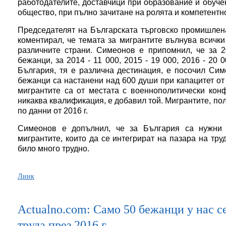
работодателите, доставчици при образование и обуче
общество, при пълно зачитане на ролята и компетентно
Председателят на Българската търговско промишлен
коментирал, че темата за мигрантите вълнува всичк
различните страни. Симеонов е припомнил, че за 2
бежанци, за 2014 - 11 000, 2015 - 19 000, 2016 - 20 
България, тя е различна дестинация, е посочил Сим
бежанци са настанени над 600 души при капацитет от 
мигрантите са от местата с военнополитически конф
никаква квалификация, е добавил той. Мигрантите, пол
по данни от 2016 г.
Симеонов е допълнил, че за България са нужни 
мигрантите, които да се интегрират на пазара на тру
било много трудно.
Линк
Actualno.com: Само 50 бежанци у нас с
труда през 2016 г.