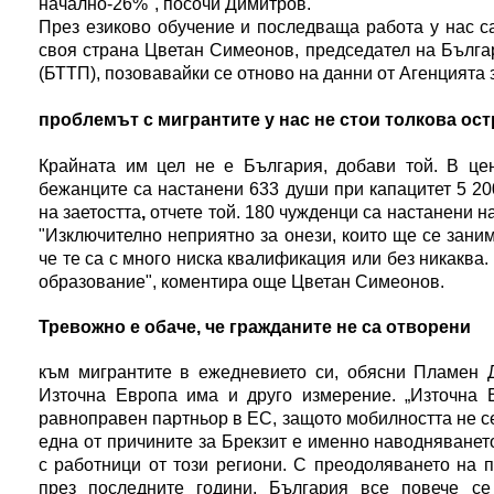
начално-26%", посочи Димитров.
През езиково обучение и последваща работа у нас с
своя страна Цветан Симеонов, председател на Бълга
(БТТП), позовавайки се отново на данни от Агенцията
проблемът с мигрантите у нас не стои толкова ост
Крайната им цел не е България, добави той. В це
бежанците са настанени 633 души при капацитет 5 20
на заетостта
,
отчете той. 180 чужденци са настанени н
"Изключително неприятно за онези, които ще се заним
че те са с много ниска квалификация или без никаква
образование", коментира още Цветан Симеонов.
Тревожно е обаче, че гражданите не са отворени
към мигрантите в ежедневието си, обясни Пламен 
Източна Европа има и друго измерение. „Източна 
равноправен партньор в ЕС, защото мобилността не се 
една от причините за Брекзит е именно наводняванет
с работници от този региони. С преодоляването на 
през последните години, България все повече с