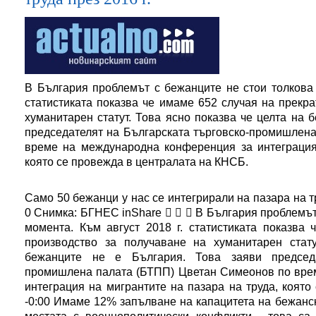
В България проблемът с бежанците не стои толкова 
статистиката показва че имаме 652 случая на прекр
хуманитарен статут. Това ясно показва че целта на 
председателят на Българската търговско-промишлен
време на международна конференция за интеграция 
която се провежда в централата на КНСБ.
Само 50 бежанци у нас се интегрирали на пазара на тр
0 Снимка: БГНЕС inShare    В България проблемът 
момента. Към август 2018 г. статистиката показва
производство за получаване на хуманитарен стат
бежанците не е България. Това заяви председа
промишлена палата (БТПП) Цветан Симеонов по вре
интеграция на мигрантите на пазара на труда, коят
-0:00 Имаме 12% запълване на капацитета на бежанск