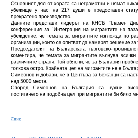
Основният дял от хората са неграмотни и нямат ника
убежище у нас, на 217 души е предоставен стату
прекратено производство.
Данните представи лидерът на КНСБ Пламен Ди
конференция за "Интеграция на мигрантите на паза
убеждение, че темата за мигрантите изглежда по ра
организации, които се опитват да намерят решение з
Председателят на Българската търговско-промишл
коментира, че темата за мигрантите вълнува всички
различните страни. Той обясни, че за България пробл
толкова остро. Крайната цел на мигрантите не е Бълга
Симеонов и добави, че в Центъра за бежанци са наст
над 5000 места.
Според Симеонов на България са нужни висок
постигането на подобна цел при мигрантите би било мн
Линк