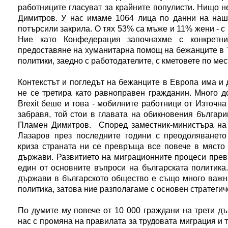
работниците гласуват за крайните популисти. Нищо н
Димитров. У нас имаме 1064 лица по данни на наша
потърсили закрила. О тях 53% са мъже и 11% жени - с
Ние като Конфедерация започнахме с конкретн
предоставяне на хуманитарна помощ на бежанците в 
политики, заедно с работодателите, с кметовете по ме
Контекстът и погледът на бежанците в Европа има и
не се третира като равноправен гражданин. Много д
Brexit беше и това - мобилните работници от Източна
забравя, той стои в главата на обикновения българ
Пламен Димитров. Според заместник-министъра на 
Лазаров през последните години с преодоляването
криза страната ни се превръща все повече в място 
държави. Развитието на миграционните процеси прев
един от основните въпроси на българската политика
държави в българското общество е също много важна
политика, затова ние разполагаме с основен стратегич
По думите му повече от 10 000 граждани на трети дъ
нас с промяна на правилата за трудовата миграция и