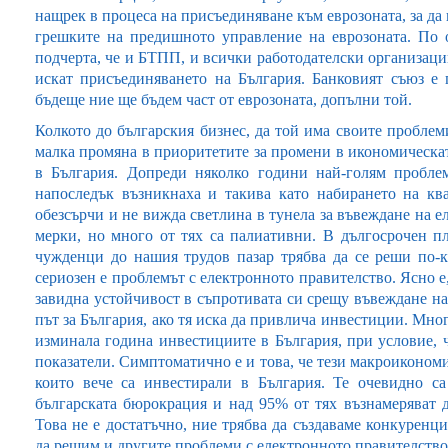
нащрек в процеса на присъединяване към еврозоната, за да
грешките на предишното управление на еврозоната. По
подчерта, че и БТПП, и всички работодателски организаци
искат присъединяването на България. Банковият съюз е 
бъдеще ние ще бъдем част от еврозоната, допълни той.
Колкото до българския бизнес, да той има своите проблем
малка промяна в приоритетите за промени в икономическата
в България. Допреди няколко години най-голям пробле
напоследък възникнаха и такива като набирането на кв
обезсърчи и не вижда светлина в тунела за въвеждане на 
мерки, но много от тях са палиативни. В дългосрочен п
чужденци до нашия трудов пазар трябва да се реши по-к
сериозен е проблемът с електронното правителство. Ясно е
завидна устойчивост в съпротивата си срещу въвеждане на
път за България, ако тя иска да привлича инвестиции. Мно
изминала година инвестициите в България, при условие,
показатели. Симптоматично е и това, че тези макроикономи
които вече са инвестирали в България. Те очевидно с
българската бюрокрация и над 95% от тях възнамеряват 
Това не е достатъчно, ние трябва да създаваме конкуренц
да решим и другите проблеми с електронното правителство,