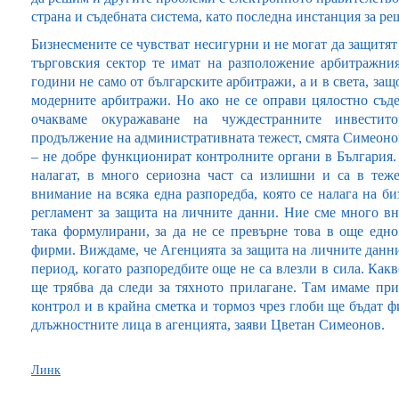
страна и съдебната система, като последна инстанция за ре
Бизнесмените се чувстват несигурни и не могат да защитят
търговския сектор те имат на разположение арбитражни
години не само от българските арбитражи, а и в света, защ
модерните арбитражи. Но ако не се оправи цялостно съд
очакваме окуражаване на чуждестранните инвестит
продължение на административната тежест, смята Симеонов.
– не добре функционират контролните органи в България. 
налагат, в много сериозна част са излишни и са в теж
внимание на всяка една разпоредба, която се налага на би
регламент за защита на личните данни. Ние сме много вн
така формулирани, за да не се превърне това в още едн
фирми. Виждаме, че Агенцията за защита на личните данни 
период, когато разпоредбите още не са влезли в сила. Какв
ще трябва да следи за тяхното прилагане. Там имаме при
контрол и в крайна сметка и тормоз чрез глоби ще бъдат ф
длъжностните лица в агенцията, заяви Цветан Симеонов.
Линк