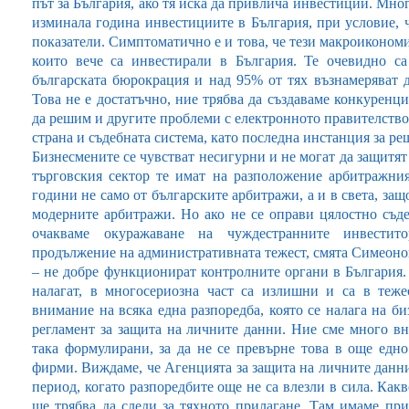
път за България, ако тя иска да привлича инвестиции. Мно
изминала година инвестициите в България, при условие,
показатели. Симптоматично е и това, че тези макроикономи
които вече са инвестирали в България. Те очевидно с
българската бюрокрация и над 95% от тях възнамеряват 
Това не е достатъчно, ние трябва да създаваме конкуренц
да решим и другите проблеми с електронното правителство,
страна и съдебната система, като последна инстанция за ре
Бизнесмените се чувстват несигурни и не могат да защитят
търговския сектор те имат на разположение арбитражни
години не само от българските арбитражи, а и в света, защ
модерните арбитражи. Но ако не се оправи цялостно съд
очакваме окуражаване на чуждестранните инвестит
продължение на административната тежест, смята Симеонов.
– не добре функционират контролните органи в България. 
налагат, в многосериозна част са излишни и са в теже
внимание на всяка една разпоредба, която се налага на би
регламент за защита на личните данни. Ние сме много вн
така формулирани, за да не се превърне това в още едн
фирми. Виждаме, че Агенцията за защита на личните данни 
период, когато разпоредбите още не са влезли в сила. Какв
ще трябва да следи за тяхното прилагане. Там имаме при