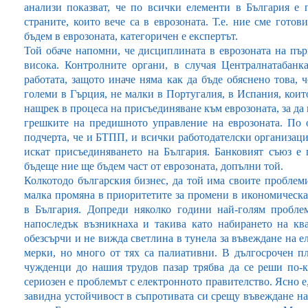
анализи показват, че по всички елементи в България е 
страните, които вече са в еврозоната. Т.е. ние сме гото
бъдем в еврозоната, категоричен е експертът.
Той обаче напомни, че дисциплината в еврозоната на пър
висока. Контролните органи, в случая Централнатабанк
работата, защото иначе няма как да бъде обяснено това, 
големи в Гърция, не малки в Португалия, в Испания, коит
нащрек в процеса на присъединяване към еврозоната, за да
грешките на предишното управление на еврозоната. По
подчерта, че и БТПП, и всички работодателски организаци
искат присъединяването на България. Банковият съюз е 
бъдеще ние ще бъдем част от еврозоната, допълни той.
Колкотодо българския бизнес, да той има своите проблем
малка промяна в приоритетите за промени в икономическата
в България. Допреди няколко години най-голям пробле
напоследък възникнаха и такива като набирането на кв
обезсърчи и не вижда светлина в тунела за въвеждане на 
мерки, но много от тях са палиативни. В дългосрочен п
чужденци до нашия трудов пазар трябва да се реши по-к
сериозен е проблемът с електронното правителство. Ясно е
завидна устойчивост в съпротивата си срещу въвеждане на