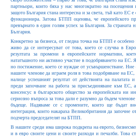
партньори, които бяха у нас многократно на посещения 
защото България стана интересна и за света, тъй като ЕС е 
функционира. Затова БТПП оценява, че европейското пр
превърнато в един голям успех за България. За страната 
България.
Конкретно за бизнеса, от гледна точка на БТПП е особено
живо да се интересуват от това, което се случва в Евр
резултата за промени в европейските нормативи, кое
нататъшното ни активно участие в подобряването на ЕС. Я
но постижение, което се нуждае от усъвършенстване. Ние 
нашите членове да играем роля в това подобряване на ЕС, 
налице успешният резултат от действията на палатата 
преди започване на работа за присъединяване към ЕС, 
консенсус в българското общество за европейската ни и
сериозно въпроса за това дали е разумно да бъдем членове
бъдеще. Надяваме се с промените, които ще бъдат вне
интеграция, които накараха Великобритания да започне от
подчерта председателят на БТПП.
В нашите среди има широка подкрепа на еврото, бизнесмен
и в евро своите цени и своите разходи и печалби. Това с