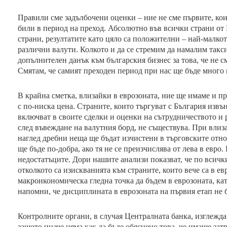
Правили сме задълбочени оценки – ние не сме първите, коит
били в период на преход. Абсолютно във всички страни от 
страни, резултатите като цяло са положителни – най-малкото
различни валути. Колкото и да се стремим да намалим такси
допълнителен данък към българския бизнес за това, че не 
Смятам, че самият преходен период при нас ще бъде много 
В крайна сметка, влизайки в еврозоната, ние ще имаме и пр
с по-ниска цена. Страните, които търгуват с България извъ
включват в своите сделки и оценки на сътрудничеството и 
след въвеждане на валутния борд, не съществува. При влиз
наглед дребни неща ще бъдат изчистени в търговските отн
ще бъде по-добра, ако тя не се преизчислява от лева в евро.
недостатъците. Дори нашите анализи показват, че по всичк
отколкото са изискванията към страните, които вече са в евр
макроикономическа гледна точка да бъдем в еврозоната, кат
напомни, че дисциплината в еврозоната на първия етап не б
Контролните органи, в случая Централната банка, изглежда 
защото иначе няма как да бъде обяснено това, че имаше зат