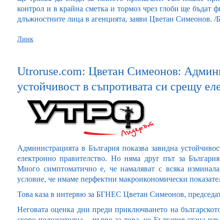
контрол и в крайна сметка и тормоз чрез глоби ще бъдат ф
длъжностните лица в агенцията, заяви Цветан Симеонов. 
Линк
Utroruse.com: Цветан Симеонов: Админ
устойчивост в съпротивата си срещу ел
Администрацията в България показва завидна устойчивос
електронно правителство. Но няма друг път за България
Много симптоматично е, че намаляват с всяка изминала
условие, че имаме перфектни макроикономически показате
Това каза в интервю за БГНЕС Цветан Симеонов, председа
Неговата оценка дни преди приключването на българското
скоро положителна – първо за това, че България стана из