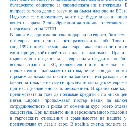
българското общество за европейската ни интеграция. 
въпроса за това дали е разумно да бъдем членове на ЕС, и
Надяваме се с промените, които ще бъдат внесени, онез
които накараха Великобритания да започне оттеглянето 
председателят на БТПП.
В нашите среди има широка подкрепа на еврото, бизнесмен
и в евро своите цени и своите разходи и печалби. Това с
след 1997 г. ние вече мислим в евро, така че влизането ни
един процес, който действа в нашата икономика. Правил
първите, които ще влязат в еврозоната следкато сме б
всички страни от ЕС, включително и в по-малки от н
положителни – най-малкото за това, че не се водят сметки
стремим да намалим таксите на банките, тези разходи са
бизнес за това, че не сме се присъединили още към еврозо
при нас ще бъде много по-безболезнен. В крайна сметка,
предимствата за това да ползваме кредити с по-ниска цен
извън Европа, продължават постар навик да вклю
сътрудничеството и риска от обменния курс, което отдав
съществува. При влизането ни в еврозоната много подобни
в търговските отношения и сравнимостта на нашите ус
преизчислява от лева в евро. В крайна сметка ползите с