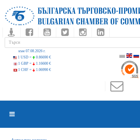
към 07.08.2026 г.
1 USD =
0.86690 €
1 GBP =
1.16600 €
1 CHF =
1.06990 €