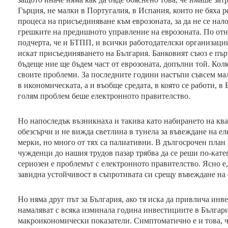
Гърция, не малки в Португалия, в Испания, които не бяха р
процеса на присъединяване към еврозоната, за да не се на
грешките на предишното управление на еврозоната. По от
подчерта, че и БТПП, и всички работодателски организации
искат присъединяването на България. Банковият съюз е пър
бъдеще ние ще бъдем част от еврозоната, допълни той. Колк
своите проблеми. За последните години настъпи съвсем ма
в икономическата, а и въобще средата, в която се работи, 
голям проблем беше електронното правителство.
Но напоследък възникнаха и такива като набирането на кв
обезсърчи и не вижда светлина в тунела за въвеждане на е
мерки, но много от тях са палиативни. В дългосрочен план
чужденци до нашия трудов пазар трябва да се реши по-кате
сериозен е проблемът с електронното правителство. Ясно е
завидна устойчивост в съпротивата си срещу въвеждане на
Но няма друг път за България, ако тя иска да привлича ин
намаляват с всяка изминала година инвестициите в Българ
макроикономически показатели. Симптоматично е и това, ч