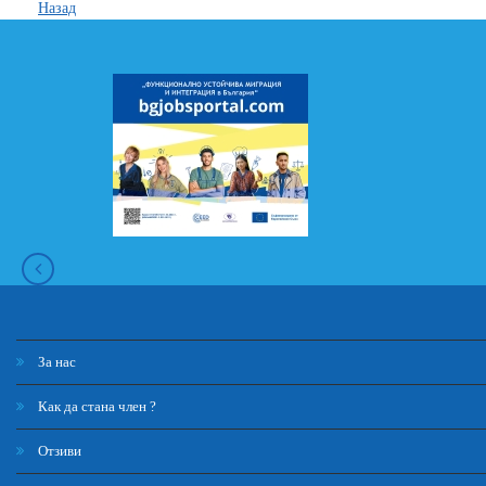
Назад
За нас
Как да стана член ?
Отзиви