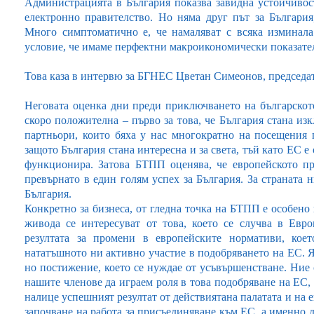
Администрацията в България показва завидна устойчивос
електронно правителство. Но няма друг път за България
Много симптоматично е, че намаляват с всяка изминала
условие, че имаме перфектни макроикономически показате
Това каза в интервю за БГНЕС Цветан Симеонов, председа
Неговата оценка дни преди приключването на българскот
скоро положителна – първо за това, че България стана из
партньори, които бяха у нас многократно на посещения 
защото България стана интересна и за света, тъй като ЕС е 
функционира. Затова БТПП оценява, че европейското пр
превърнато в един голям успех за България. За страната 
България.
Конкретно за бизнеса, от гледна точка на БТПП е особено
живода се интересуват от това, което се случва в Евро
резултата за промени в европейските нормативи, кое
нататъшното ни активно участие в подобряването на ЕС. Я
но постижение, което се нуждае от усъвършенстване. Ние 
нашите членове да играем роля в това подобряване на ЕС, 
налице успешният резултат от действиятана палатата и на
започване на работа за присъединяване към ЕС, а именно 