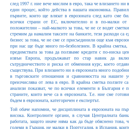
след 1997 г. ние вече мислим в евро, така че влизането ни
един процес, който действа в нашата икономика. Правил
първите, които ще влязат в еврозоната след като сме б
всички страни от ЕС, включително и в по-малки от н
положителни – най-малкото за това, че не се водят сметки
стремим да намалим таксите на банките, тези разходи са 
бизнес за това, че не сме се присъединили още към еврозо
при нас ще бъде много по-безболезнен. В крайна сметка,
предимствата за това да ползваме кредити с по-ниска цен
извън Европа, продължават по стар навик да вкл
сътрудничеството и риска от обменния курс, което отдав
съществува. При влизането ни в еврозоната много подобни
в търговските отношения и сравнимостта на нашите ус
преизчислява от лева в евро. В крайна сметка ползите с
анализи показват, че по всички елементи в България е п
страните, които вече са в еврозоната. Т.е. ние сме гото
бъдем в еврозоната, категоричен е експертът.
Той обаче напомни, че дисциплината в еврозоната на пър
висока. Контролните органи, в случая Централната банк
работата, защото иначе няма как да бъде обяснено това, 
големи в Гърция, не малки в Португалия, в Испания, коит