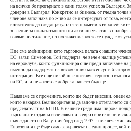
на всички бе превърнато в един голям успех за България. З
доверие в България. Конкретно за бизнеса, от гледна точка
членове започнаха по-живо да се интересуват от това, което
внимателно да следят резултата за промени в европейските
значение за по-нататъшното ни активно участие в подобрява
голямо постижение, но постижение, което се нуждае от ус
Ние сме амбицирани като търговска палата с нашите членов
ЕС, заяви Симеонов. Той подчерта, че вече е налице успешн
на евроклуба, който функционира още преди започване на р
именно да поддържат на високо ниво консенсус в българско
интеграция. Все още никой не е поставял сериозно въпроса 
на ЕС, или не – което е добре за нашето бъдеще.
Надяваме се с промените, които ще бъдат внесени, онези е
които накараха Великобритания да започне оттеглянето си о
председателят на БТПП. В нашите среди има широка подкре
търговците отдавна изчисляват и в евро своите цени и свои
въвеждането на Валутния борд след 1997 г. ние вече мислим
Еврозоната ще бъде само завършекът на един процес, който