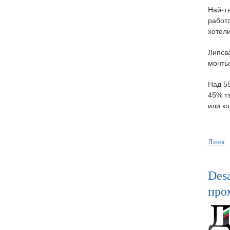
Най-т
работ
хотели
Липсва
монтьо
Над 55
45% тъ
или к
Линк
Desa
про