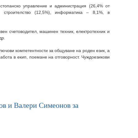
 стопанско управление и администрация (26,4% от
и строителство (12,5%), информатика – 8,1%, в
ивен счетоводител, машинен техник, електротехник и
др.
лючови компетентности за общуване на роден език, а
абота в екип, поемане на отговорност. Чуждоезикови
сов и Валери Симеонов за