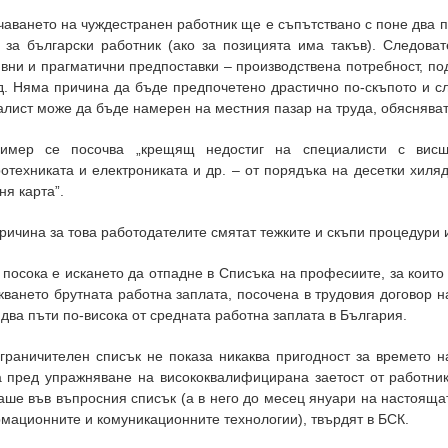
аването на чуждестранен работник ще е съпътствано с поне два п
и за български работник (ако за позицията има такъв). Следова
вни и прагматични предпоставки – производствена потребност, п
д. Няма причина да бъде предпочетено драстично по-скъпото и с
лист може да бъде намерен на местния пазар на труда, обясняват
имер се посочва „крещящ недостиг на специалисти с висш
отехниката и електрониката и др. – от порядъка на десетки хиляд
ня карта”.
ричина за това работодателите смятат тежките и скъпи процедури 
 посока е искането да отпадне в Списъка на професиите, за коит
кването брутната работна заплата, посочена в трудовия договор н
два пъти по-висока от средната работна заплата в България.
ограничителен списък не показа никаква пригодност за времето 
а пред упражняване на висококвалифицирана заетост от работник
аше във въпросния списък (а в него до месец януари на настояща
мационните и комуникационните технологии), твърдят в БСК.