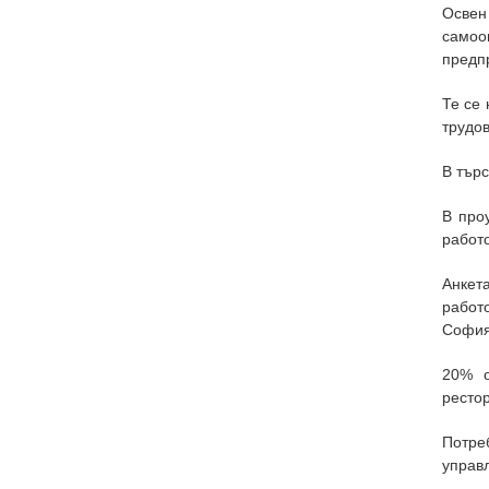
Освен
самоо
предп
Те се 
трудов
В търс
В про
работо
Анкет
работо
София-
20% о
рестор
Потре
управ