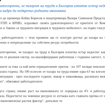
 категорични, че пазарът на труда в България изпитва остър н
на кадри би подкрепил родната икономика
о до премиера Бойко Борисов и вицепремиера Валери Симеонов Предста
ТПП и КРИБ), изразяват своята удовлетвореност от приетите от Ком
и в Закона за трудовата миграция и трудовата мобилност, на първо гласу
 работодателите, с тези промени ще се осигури достъп до пазара на 
нени и непреодолими със собствен ресурс потребности.
категорични, че пазарът на труда в България изпитва остър недостиг к
ти от реалния сектор, на квалифицирани работници с годишна заетост, т
ните за това са най-вече отрицателният приток - на 107 хиляди пенсио
алата година. На 100 излезли от пазара на труда имаме едва 63-ма влез
миграция - през последните години, макар и намаляваща, разликата ме
о", обясняват работодателите.
уга страна, имаме ръст на икономиката от порядъка на 4% и работод
ала. Недостигът на човешки ресурси се изтъква като главната пречка от
 икономически растеж фактор", допълват те.