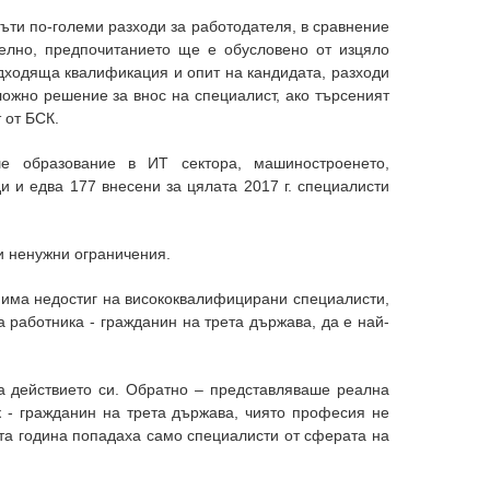
ъти по-големи разходи за работодателя, в сравнение
телно, предпочитанието ще е обусловено от изцяло
одходяща квалификация и опит на кандидата, разходи
ложно решение за внос на специалист, ако търсеният
 от БСК.
е образование в ИТ сектора, машиностроенето,
и и едва 177 внесени за цялата 2017 г. специалисти
и ненужни ограничения.
о има недостиг на висококвалифицирани специалисти,
а работника - гражданин на трета държава, да е най-
на действието си. Обратно – представляваше реална
 - гражданин на трета държава, чиято професия не
та година попадаха само специалисти от сферата на