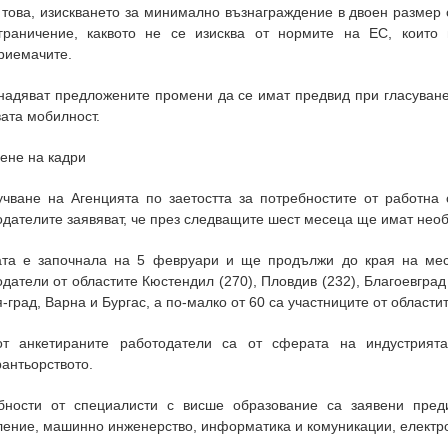
 това, изискването за минимално възнаграждение в двоен размер
граничение, каквото не се изисква от нормите на ЕС, които
риемачите.
надяват предложените промени да се имат предвид при гласуване
ата мобилност.
ене на кадри
учване на Агенцията по заетостта за потребностите от работна 
дателите заявяват, че през следващите шест месеца ще имат необ
ата е започнала на 5 февруари и ще продължи до края на мес
датели от областите Кюстендил (270), Пловдив (232), Благоевград
град, Варна и Бургас, а по-малко от 60 са участниците от област
т анкетираните работодатели са от сферата на индустрият
антьорството.
бности от специалисти с висше образование са заявени пред
ление, машинно инженерство, информатика и комуникации, електр