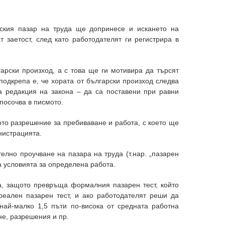
рския пазар на труда ще допринесе и искането на
 заетост, след като работодателят ги регистрира в
арски произход, а с това ще ги мотивира да търсят
подкрепа е, че хората от български произход следва
а редакция на закона – да са поставени при равни
 посочва в писмото.
ото разрешение за пребиваване и работа, с което ще
нистрацията.
елно проучване на пазара на труда (т.нар. „пазарен
на условията за определена работа.
а, защото превръща формалния пазарен тест, който
реален пазарен тест, и ако работодателят реши да
най-малко 1,5 пъти по-висока от средната работна
не, разрешения и пр.