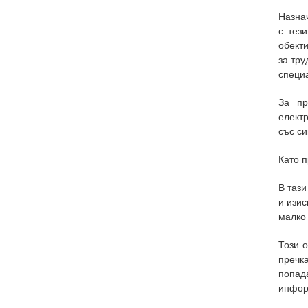
Назнач
с тез
обекти
за тру
специа
За пр
електр
със си
Като п
В тази
и изис
малко 
Този 
пречк
попад
инфор