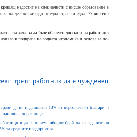
а крещящ недостиг на специалисти с висше образование в
дъка на десетки хиляди от една страна и едва 177 внесени
пленарна зала, за да бъде облекчен достъпът на работници
, изцяло в подкрепа на родната икономика и основа за по-
всеки трети работник да е чужденец
страни да не надвишават 10% от персонала от българи и
на национално равнище.
работници и да се приеме общият брой на гражданите на
35% за средните предприятия.