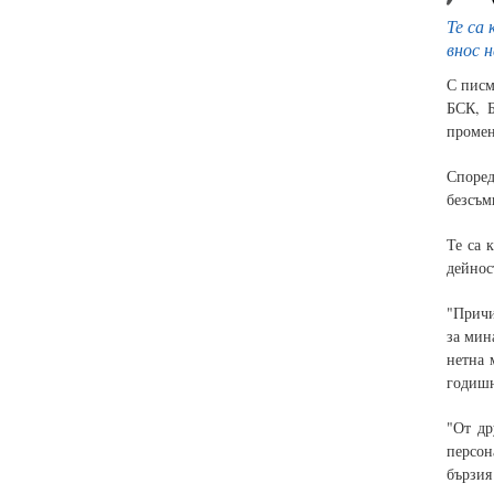
Те са
внос 
С писм
БСК, Б
промен
Според
безсъм
Те са 
дейнос
"Причи
за мин
нетна 
годишн
"От др
персон
бързия