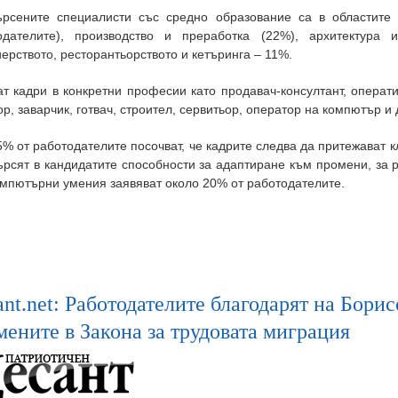
ърсените специалисти със средно образование са в областите
одателите), производство и преработка (22%), архитектура 
ерството, ресторантьорството и кетъринга – 11%.
т кадри в конкретни професии като продавач-консултант, операт
р, заварчик, готвач, строител, сервитьор, оператор на компютър и 
% от работодателите посочват, че кадрите следва да притежават к
рсят в кандидатите способности за адаптиране към промени, за р
омпютърни умения заявяват около 20% от работодателите.
nt.net: Работодателите благодарят на Бори
мените в Закона за трудовата миграция