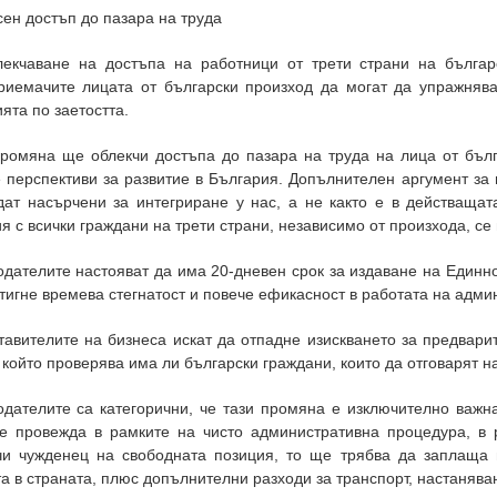
ен достъп до пазара на труда
лекчаване на достъпа на работници от трети страни на бълга
риемачите лицата от български произход да могат да упражняват
ята по заетостта.
промяна ще облекчи достъпа до пазара на труда на лица от бълг
 перспективи за развитие в България. Допълнителен аргумент за 
дат насърчени за интегриране у нас, а не както е в действащат
я с всички граждани на трети страни, независимо от произхода, се
дателите настояват да има 20-дневен срок за издаване на Единн
тигне времева стегнатост и повече ефикасност в работата на адми
авителите на бизнеса искат да отпадне изискването за предварит
, който проверява има ли български граждани, които да отговарят 
одателите са категорични, че тази промяна е изключително важн
се провежда в рамките на чисто административна процедура, в 
чи чужденец на свободната позиция, то ще трябва да заплаща 
а в страната, плюс допълнителни разходи за транспорт, настанява