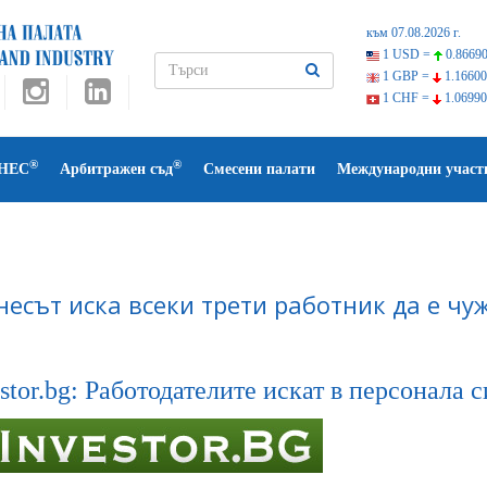
към 07.08.2026 г.
1 USD =
0.86690
1 GBP =
1.16600
1 CHF =
1.06990
®
®
НЕС
Арбитражен съд
Смесени палати
Международни участ
несът иска всеки трети работник да е чу
stor.bg: Работодателите искат в персонала 