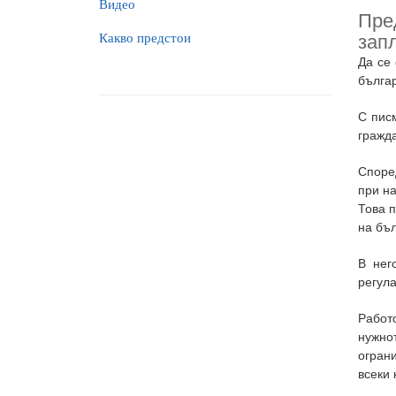
Видео
Пре
Какво предстои
запл
Да се
българ
С пис
гражда
Споре
при н
Това 
на бъл
В нег
регула
Работ
нужнот
огран
всеки 