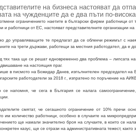
дставителите на бизнеса настояват да отпа
ата на чужденците да е два пъти по-висока
 отмени ограничението наетите в български фирми работници от 
и и работници от ЕС, настояват представителните организации н
мо до управляващите те предлагат да се облекчи режимът с на
ните на трети държави, работещи за местния работодател, да е д
д тях така ще се решат едновременно два проблема – липсата н
адвишаване на настоящия праг.
пише в писмото на Божидар Данев, изпълнителен председател на 
гарските работодатели за 2018 г., изпратено по поръчение на АИК
о се напомня, че сега в България се налага самоограничение,
ции.
одателите смятат, че сегашното ограничение от 10% пречи ос
о им количество работници, особено в случаите на микропредпри
ичението ще намали значително броя на случаите, в които се нал
конкретен казус, ще се отрази на административната тежест, както 