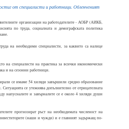
едостиг от специалисти и работници. Облекченият
вителните организации на работодателите - АОБР (АИКБ,
исията по труда, социалната и демографската политика
ване.
труда на необходими специалисти, за каквито са налице
акто на специалисти на практика за всички икономически
ака и на сезонни работници.
нирали се имаме 54 хиляди завършили средно образование
ли. Ситуацията се утежнява допълнително от отрицателната
жду напусналите и завърналите се е около 4 хиляди души
ателите прогнозират ръст на необходимата численост на
 инвеститорите (наши и чужди) и е главният задържащ по-