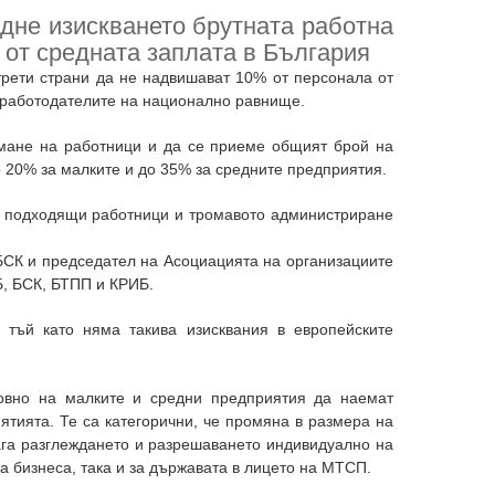
дне изискването брутната работна
 от средната заплата в България
трети страни да не надвишават 10% от персонала от
а работодателите на национално равнище.
емане на работници и да се приеме общият брой на
о 20% за малките и до 35% за средните предприятия.
а подходящи работници и тромавото администриране
БСК и председател на Асоциацията на организациите
Б, БСК, БТПП и КРИБ.
 тъй като няма такива изисквания в европейските
новно на малките и средни предприятия да наемат
ятията. Те са категорични, че промяна в размера на
ага разглеждането и разрешаването индивидуално на
за бизнеса, така и за държавата в лицето на МТСП.