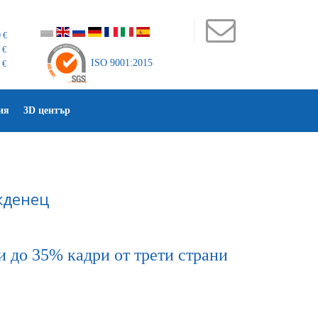
 €
 €
ISO 9001:2015
 €
ия
3D център
жденец
си до 35% кадри от трети страни