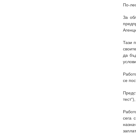
По-лес
За об
предп
Агенци
Тази 
своите
да бъ
услови
Работо
се пос
Предст
тест“)
Работ
сега 
назна
заплат