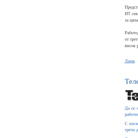
Предст
ИТ сек
за цяла
Работо
от тре
висок 
Линк
Теле
Да се 
работн
С писм
трети 