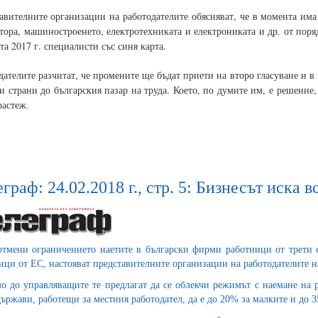
авителните организации на работодателите обясняват, че в момента им
тора, машиностроенето, електротехниката и електрониката и др. от поря
та 2017 г. специалисти със синя карта.
дателите разчитат, че промените ще бъдат приети на второ гласуване и в 
ти страни до българския пазар на труда. Което, по думите им, е решение
растеж.
граф: 24.02.2018 г., стр. 5: Бизнесът иска 
отмени ограничението наетите в български фирми работници от трети 
ици от ЕС, настояват представителните организации на работодателите 
о до управляващите те предлагат да се облекчи режимът с наемане на 
държави, работещи за местния работодател, да е до 20% за малките и до 