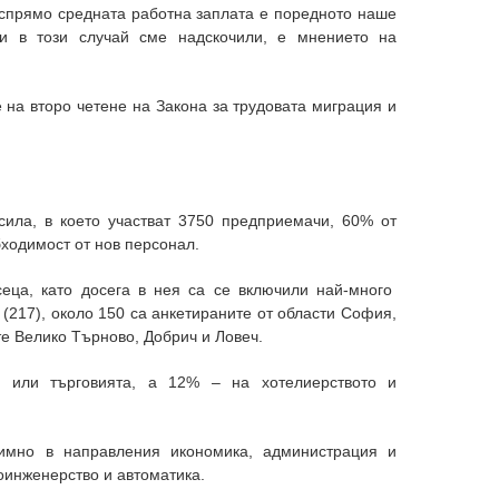
 спрямо средната работна заплата е поредното наше
 и в този случай сме надскочили, е мнението на
 на второ четене на Закона за трудовата миграция и
сила, в което участват 3750 предприемачи, 60% от
ходимост от нов персонал.
еца, като досега в нея са се включили най-много
 (217), около 150 са анкетираните от области София,
ите Велико Търново, Добрич и Ловеч.
а или търговията, а 12% – на хотелиерството и
имно в направления икономика, администрация и
оинженерство и автоматика.