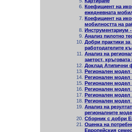
Картиране
Коефициент на ико
ежедневната моби
Коефициент на ико
мобилността на ра
Инструментариум -
Анaлиз пилотно тес
Добри практики за 
работодателите к
Анализ на региона
заетост, кръговата
Доклад Атипични 
Регионален модел
Регионален модел
Регионален модел
Регионален модел
Регионален модел
Регионален модел
Aнализ на резултат
регионалните мод
Сборник с добри Е
Оценка на потребн
Европейския семес