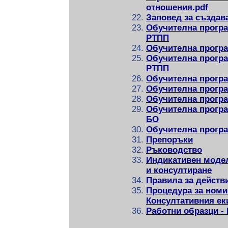
отношения.pdf
Заповед за създав
Обучителна програ
РТПП
Обучителна програ
Обучителна програ
РТПП
Обучителна програ
Обучителна програ
Обучителна програ
Обучителна програ
БО
Обучителна програм
Препоръки
Ръководство
Индикативен моде
и консултиране
Правила за действ
Процедура за номи
Консултативния ек
Работни образци -