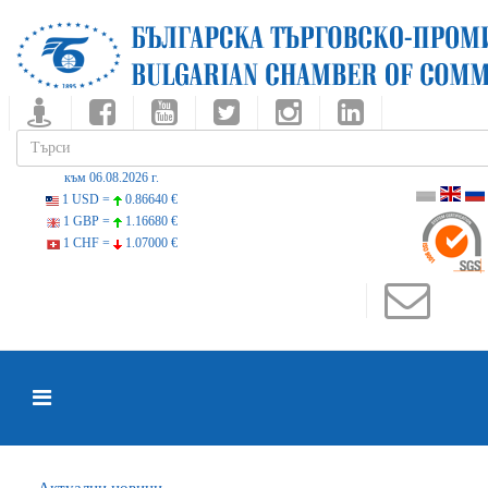
към 06.08.2026 г.
1 USD =
0.86640 €
1 GBP =
1.16680 €
1 CHF =
1.07000 €