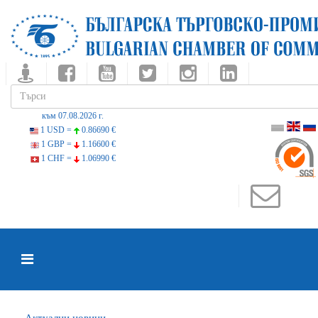
към 07.08.2026 г.
1 USD =
0.86690 €
1 GBP =
1.16600 €
1 CHF =
1.06990 €