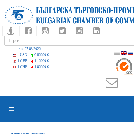
към 07.08.2026 г.
1 USD =
0.86690 €
1 GBP =
1.16600 €
1 CHF =
1.06990 €