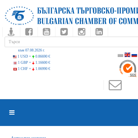
към 07.08.2026 г.
1 USD =
0.86690 €
1 GBP =
1.16600 €
1 CHF =
1.06990 €