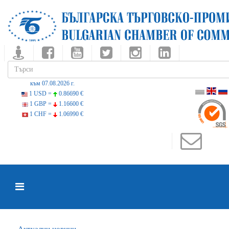
към 07.08.2026 г.
1 USD =
0.86690 €
1 GBP =
1.16600 €
1 CHF =
1.06990 €