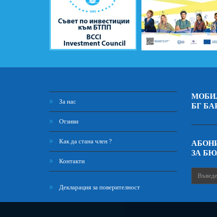
МОБИ
За нас
БГ БА
Отзиви
Как да стана член ?
АБОНИ
ЗА Б
Контакти
Декларация за поверителност