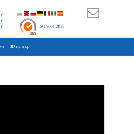
 €
 €
ISO 9001:2015
 €
ия
3D център