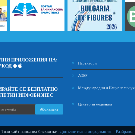
ЛНИ ПРИЛОЖЕНИЯ НА:
Партньори
РКОД
АОБР
Международни и Национални уч
РАЙТЕ СЕ БЕЗПЛАТНО
ЮЛЕТИН ИНФОБИЗНЕС
Център за медиация
Абонамент
Този сайт използва бисквитки.
Допълнителна информация.
-
Разбрано
.