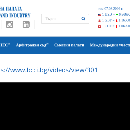
към 07.08.2026 г.
1 USD =
0.86690
1 GBP =
1.16600
1 CHF =
1.06990
®
®
НЕС
Арбитражен съд
Смесени палати
Международни участ
ps://www.bcci.bg/videos/view/301