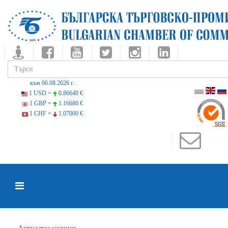
към 06.08.2026 г.
1 USD =
0.86640 €
1 GBP =
1.16680 €
1 CHF =
1.07000 €