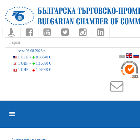
към 06.08.2026 г.
1 USD =
0.86640 €
1 GBP =
1.16680 €
1 CHF =
1.07000 €