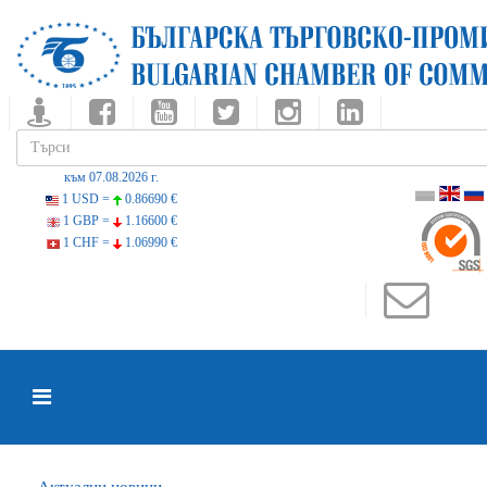
към 07.08.2026 г.
1 USD =
0.86690 €
1 GBP =
1.16600 €
1 CHF =
1.06990 €