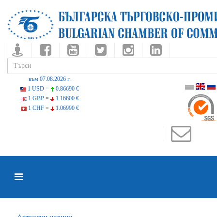
към 07.08.2026 г.
1 USD =
0.86690 €
1 GBP =
1.16600 €
1 CHF =
1.06990 €