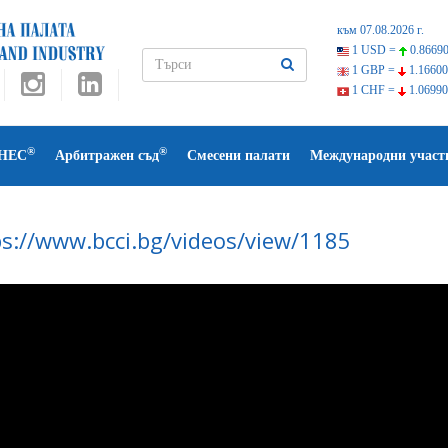
към 07.08.2026 г.
1 USD =
0.86690
1 GBP =
1.16600
1 CHF =
1.06990
®
®
НЕС
Арбитражен съд
Смесени палати
Международни участ
ps://www.bcci.bg/videos/view/1185