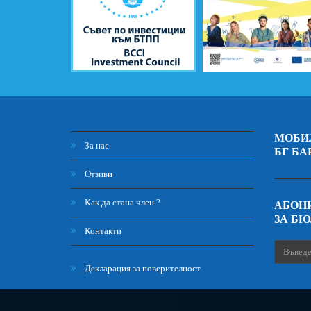
МОБИ
За нас
БГ БА
Отзиви
Как да стана член ?
АБОНИ
ЗА Б
Контакти
Декларация за поверителност