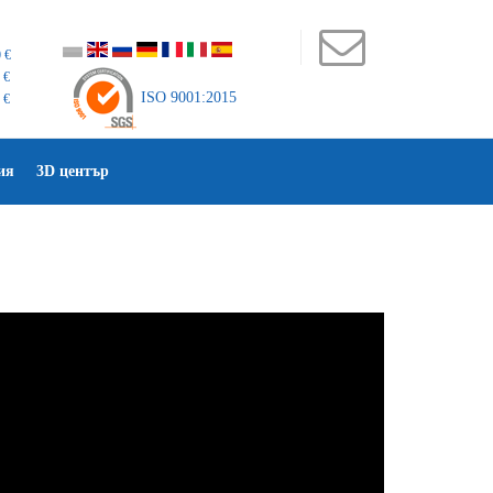
 €
 €
ISO 9001:2015
 €
ия
3D център