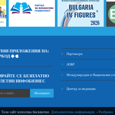
ЛНИ ПРИЛОЖЕНИЯ НА:
Партньори
РКОД
АОБР
Международни и Национални уч
РАЙТЕ СЕ БЕЗПЛАТНО
ЮЛЕТИН ИНФОБИЗНЕС
Център за медиация
Абонамент
Този сайт използва бисквитки.
Допълнителна информация.
-
Разбрано
.