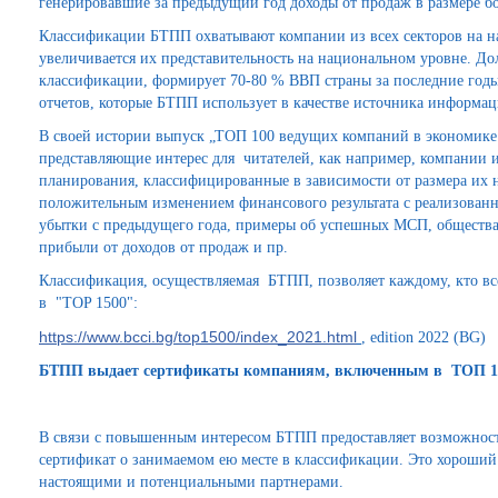
генерировавшие за предыдущий год доходы от продаж в размере бо
Классификации БТПП охватывают компании из всех секторов на н
увеличивается их представительность на национальном уровне. Д
классификации, формирует 70-80 % ВВП страны за последние годы
отчетов, которые БТПП использует в качестве источника информаци
В своей истории выпуск „ТОП 100 ведущих компаний в экономике
представляющие интерес для читателей, как например, компании 
планирования, классифицированные в зависимости от размера их н
положительным изменением финансового результата с реализован
убытки с предыдущего года, примеры об успешных МСП, общества
прибыли от доходов от продаж и пр.
Классификация, осуществляемая БТПП, позволяет каждому, кто все
в "TOP 1500":
https://www.bcci.bg/top1500/index_2021.html
, edition 2022 (BG)
БТПП выдает сертификаты компаниям, включенным в TOП 1
В связи с повышенным интересом БТПП предоставляет возможнос
сертификат о занимаемом ею месте в классификации. Это хороший 
настоящими и потенциальными партнерами.