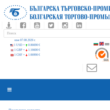
към 07.08.2026 г.
1 USD =
0.86690 €
1 GBP =
1.16600 €
1 CHF =
1.06990 €