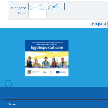
Въведете
кода:
За нас