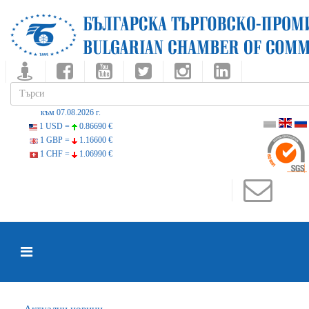
към 07.08.2026 г.
1 USD =
0.86690 €
1 GBP =
1.16600 €
1 CHF =
1.06990 €