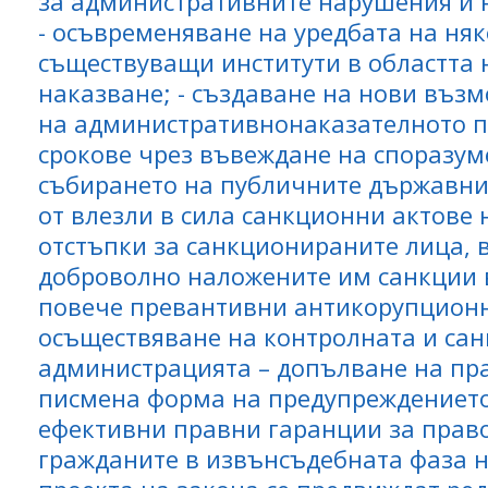
за административните нарушения и н
- осъвременяване на уредбата на ня
съществуващи институти в областта
наказване; - създаване на нови въз
на административнонаказателното п
срокове чрез въвеждане на споразуме
събирането на публичните държавн
от влезли в сила санкционни актове 
отстъпки за санкционираните лица, в
доброволно наложените им санкции в
повече превантивни антикорупцион
осъществяване на контролната и сан
администрацията – допълване на пра
писмена форма на предупреждението и
ефективни правни гаранции за прав
гражданите в извънсъдебната фаза н