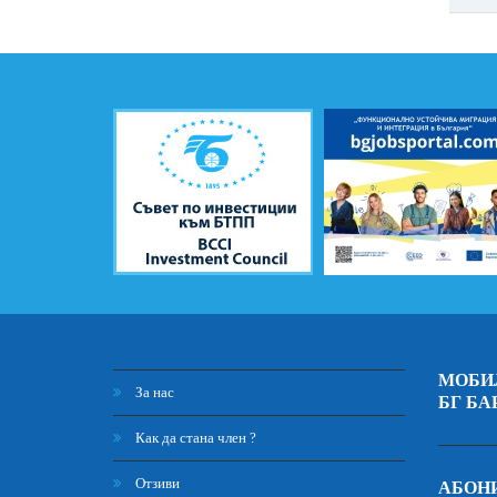
МОБИ
За нас
БГ БА
Как да стана член ?
Отзиви
АБОНИ