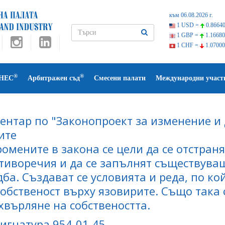
към 06.08.2026 г.
1 USD =
0.86640
1 GBP =
1.16680
1 CHF =
1.07000
®
®
НЕС
Арбитражен съд
Смесени палати
Международни участ
ентар по "Законопроект за изменение и
ите
ромените в закона се цели да се отстран
тиворечия и да се запълнят съществува
дба. Създават се условията и реда, по к
собственост върху язовирите. Също така 
хвърляне на собствеността.
 Сигнатура 954-01-45