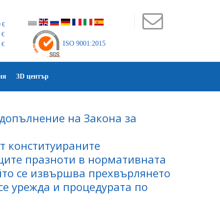
 €
 €
ISO 9001:2015
 €
ия
3D център
 допълнение на Закона за
ят конституираните
щите празноти в нормативната
ойто се извършва прехвърлянето
се урежда и процедурата по