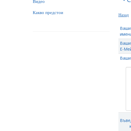
Видео
Какво предстои
Назад
Ваши
имена
Ваши
Е-Мей
Ваши
Въве