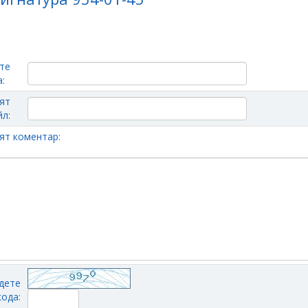
те
:
ят
л:
ят коментар:
дете
кода: