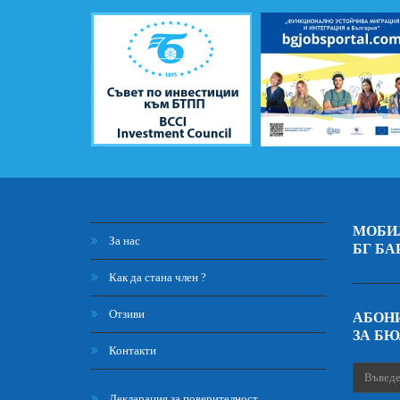
МОБИ
За нас
БГ БА
Как да стана член ?
Отзиви
АБОНИ
ЗА Б
Контакти
Декларация за поверителност