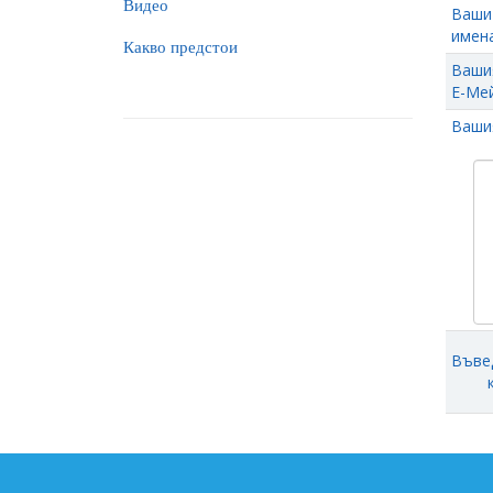
Видео
Ваши
имена
Какво предстои
Ваши
Е-Мей
Ваши
Въве