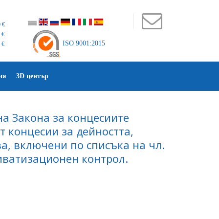
 €
 €
ISO 9001:2015
 €
ия
3D център
а Закона за концесиите
т концесии за дейността,
ва, включени по списъка на чл.
риватизационен контрол.