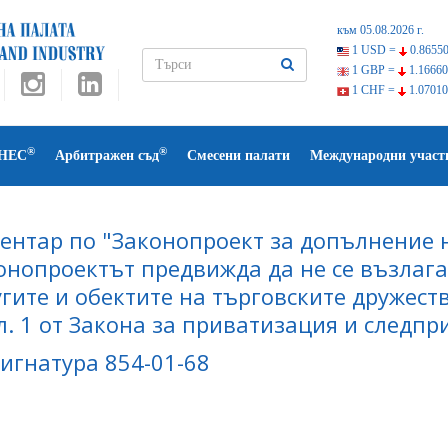
към 05.08.2026 г.
1 USD =
0.86550
1 GBP =
1.16660
1 CHF =
1.07010
®
®
НЕС
Арбитражен съд
Смесени палати
Международни участ
ентар по "Законопроект за допълнение н
онопроектът предвижда да не се възлага
угите и обектите на търговските дружест
ал. 1 от Закона за приватизация и следп
 Сигнатура 854-01-68