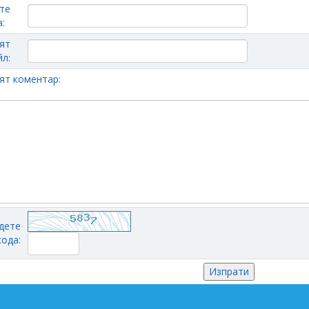
те
:
ят
л:
ят коментар:
дете
кода: