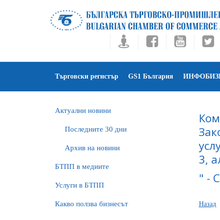
Търговски регистър
GS1 България
ИНФОБИЗ
Актуални новини
Ком
Зак
Последните 30 дни
усл
Архив на новини
3, 
БTПП в медиите
" -
Услуги в БТПП
Какво ползва бизнесът
Назад