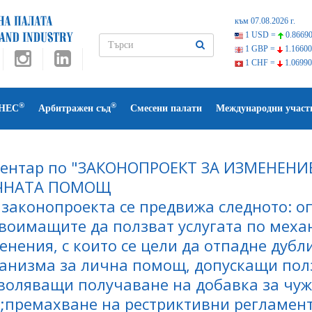
към 07.08.2026 г.
1 USD =
0.86690
1 GBP =
1.16600
1 CHF =
1.06990
®
®
НЕС
Арбитражен съд
Смесени палати
Международни участ
ентар по "ЗАКОНОПРОЕКТ ЗА ИЗМЕНЕНИ
ЧНАТА ПОМОЩ
 законопроекта се предвижа следното: о
воимащите да ползват услугата по меха
енения, с които се цели да отпадне дубл
анизма за лична помощ, допускащи полз
воляващи получаване на добавка за чуж
;премахване на рестриктивни регламент