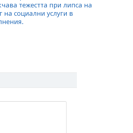
кчава тежестта при липса на
 на социални услуги в
лнения.