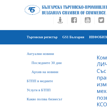
Търговски регистър
GS1 България
ИНФОБИЗ
Актуални новини
Ком
ЛИ
Последните 30 дни
Със
Архив на новини
пра
БTПП в медиите
изм
мех
Услуги в БТПП
поз
Какво ползва бизнесът
КСО