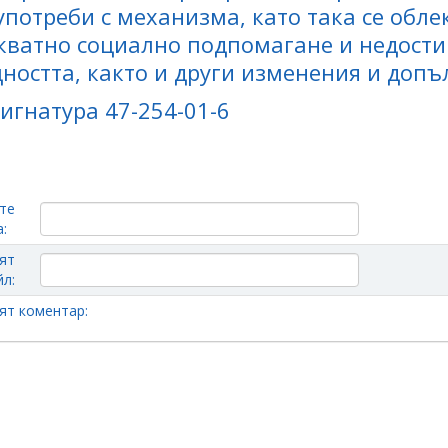
употреби с механизма, като така се обле
кватно социално подпомагане и недостиг
ността, както и други изменения и допъ
 Сигнатура 47-254-01-6
те
:
ят
л:
ят коментар: