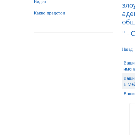
Видео
зло
аде
Какво предстои
общ
" -
Назад
Ваши
имена
Ваши
Е-Мей
Ваши