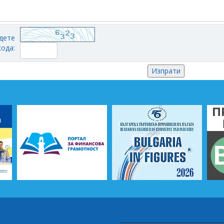
дете
кода: