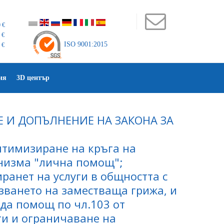
 €
 €
ISO 9001:2015
 €
ия
3D център
Е И ДОПЪЛНЕНИЕ НА ЗАКОНА ЗА
птимизиране на кръга на
низма "лична помощ";
иранет на услуги в общността с
ването на заместваща грижа, и
да помощ по чл.103 от
и и ограничаване на