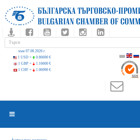
към 07.08.2026 г.
1 USD =
0.86690 €
1 GBP =
1.16600 €
1 CHF =
1.06990 €