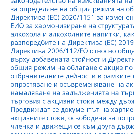
законодателство на изискванията на 
за определяне на общия режим на обл
Директива (ЕС) 2020/1151 за изменен
ЕИО за хармонизиране на структурат
алкохола и алкохолните напитки, как
разпоредбите на Директива (ЕС) 201
Директива 2006/112/ЕО относно обща
върху добавената стойност и Директ
общия режим на облагане с акциз п
отбранителните дейности в рамките 
опростяване и осъвременяване на ак
намаляване на задълженията на тър
търговия с акцизни стоки между дър
Предвиждат се документът на харти
акцизните стоки, освободени за пот
членка и движещи се към друга държ