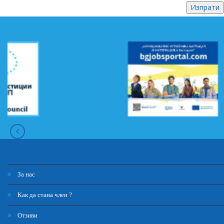
За нас
Как да стана член ?
Отзиви