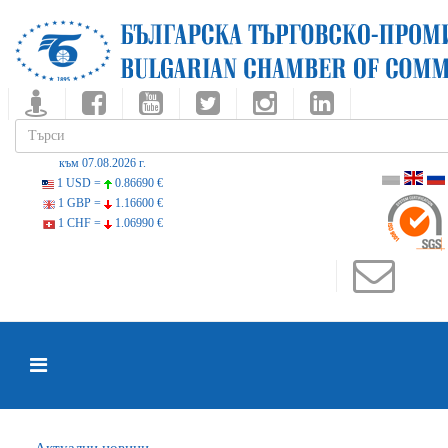
към 07.08.2026 г.
1 USD =
0.86690 €
1 GBP =
1.16600 €
1 CHF =
1.06990 €