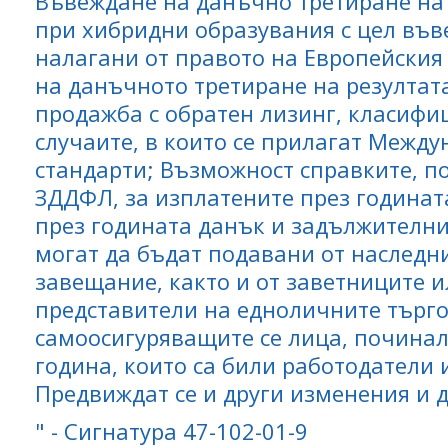
Въвеждане на данъчно третиране на
при хибридни образувания с цел във
налагани от правото на Европейския
на данъчното третиране на резултата
продажба с обратен лизинг, класифи
случаите, в които се прилагат Межд
стандарти; Възможност справките, п
ЗДДФЛ, за изплатените през годинат
през годината данък и задължителни
могат да бъдат подавани от наследн
завещание, както и от заветниците и
представители на едноличните търг
самоосигуряващите се лица, почина
година, които са били работодатели 
Предвиждат се и други изменения и 
" - Сигнатура 47-102-01-9