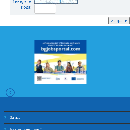
Въведете
кода:
За нас
Как да стана член ?