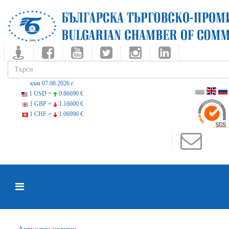
към 07.08.2026 г.
1 USD =
0.86690 €
1 GBP =
1.16600 €
1 CHF =
1.06990 €