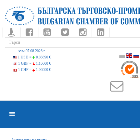
към 07.08.2026 г.
1 USD =
0.86690 €
1 GBP =
1.16600 €
1 CHF =
1.06990 €