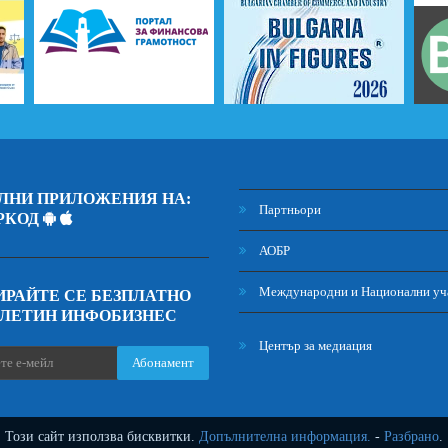
ЛНИ ПРИЛОЖЕНИЯ НА:
Партньори
РКОД
АОБР
Международни и Национални уч
РАЙТЕ СЕ БЕЗПЛАТНО
ЮЛЕТИН ИНФОБИЗНЕС
Център за медиация
Абонамент
Този сайт използва бисквитки.
Допълнителна информация.
-
Разбрано
.