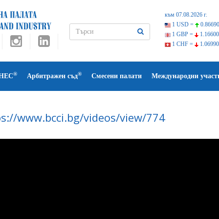
към 07.08.2026 г.
1 USD =
0.86690
1 GBP =
1.16600
1 CHF =
1.06990
®
®
НЕС
Арбитражен съд
Смесени палати
Международни участ
ps://www.bcci.bg/videos/view/774