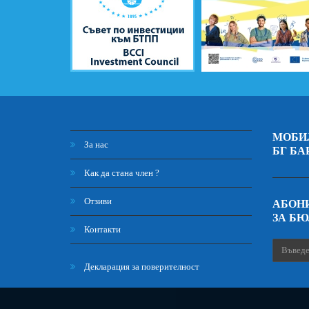
МОБИ
За нас
БГ БА
Как да стана член ?
Отзиви
АБОНИ
ЗА Б
Контакти
Декларация за поверителност