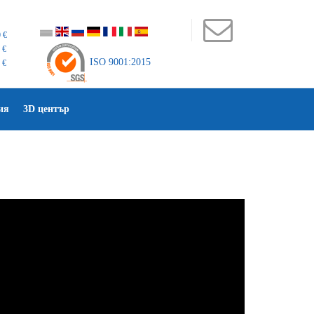
 €
 €
ISO 9001:2015
 €
ия
3D център