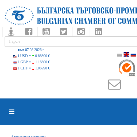
към 07.08.2026 г.
1 USD =
0.86690 €
1 GBP =
1.16600 €
1 CHF =
1.06990 €