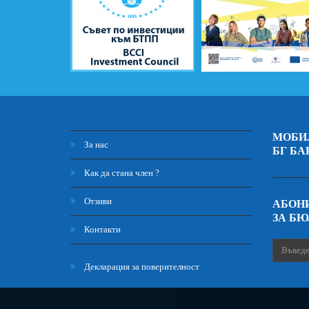
МОБИ
За нас
БГ БА
Как да стана член ?
Отзиви
АБОНИ
ЗА Б
Контакти
Декларация за поверителност