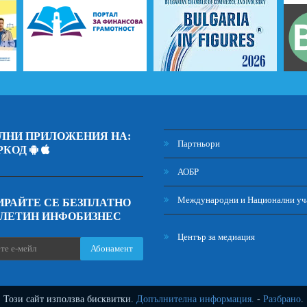
ЛНИ ПРИЛОЖЕНИЯ НА:
Партньори
РКОД
АОБР
Международни и Национални уч
РАЙТЕ СЕ БЕЗПЛАТНО
ЮЛЕТИН ИНФОБИЗНЕС
Център за медиация
Абонамент
Този сайт използва бисквитки.
Допълнителна информация.
-
Разбрано
.