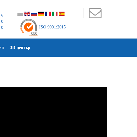
 €
 €
ISO 9001:2015
 €
ия
3D център