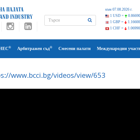
към 07.08.2026 г.
1 USD =
0.86690
1 GBP =
1.16600
1 CHF =
1.06990
®
®
НЕС
Арбитражен съд
Смесени палати
Международни участ
ps://www.bcci.bg/videos/view/653