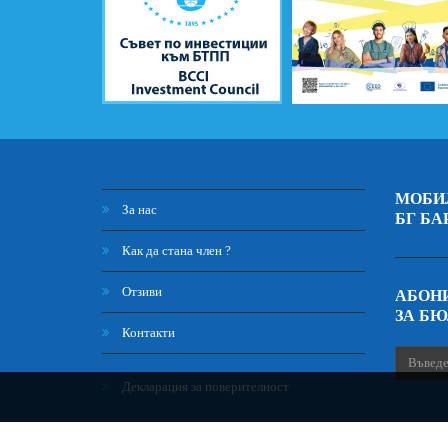
МОБИ
За нас
БГ БА
Как да стана член ?
Отзиви
АБОНИ
ЗА Б
Контакти
Декларация за поверителност