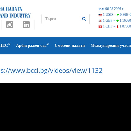
към 06.08.2026 г.
1 USD =
0.86640
1 GBP =
1.16680
1 CHF =
1.07000
®
®
НЕС
Арбитражен съд
Смесени палати
Международни участ
ps://www.bcci.bg/videos/view/1132