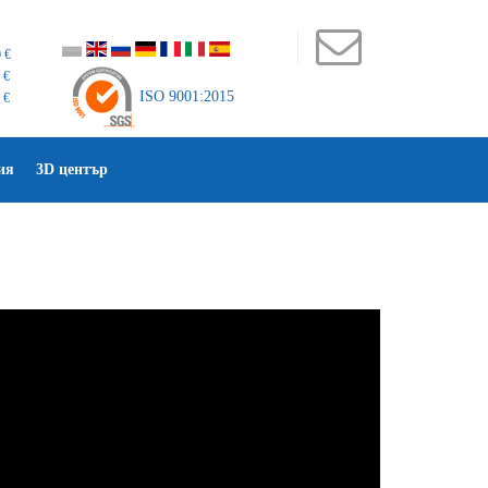
 €
 €
ISO 9001:2015
 €
ия
3D център