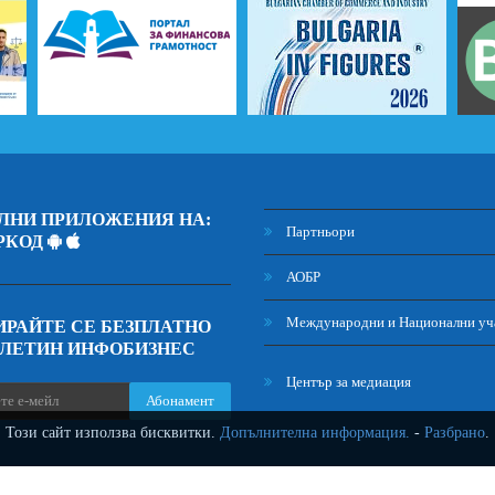
ЛНИ ПРИЛОЖЕНИЯ НА:
Партньори
РКОД
АОБР
Международни и Национални уч
РАЙТЕ СЕ БЕЗПЛАТНО
ЮЛЕТИН ИНФОБИЗНЕС
Център за медиация
Абонамент
Този сайт използва бисквитки.
Допълнителна информация.
-
Разбрано
.