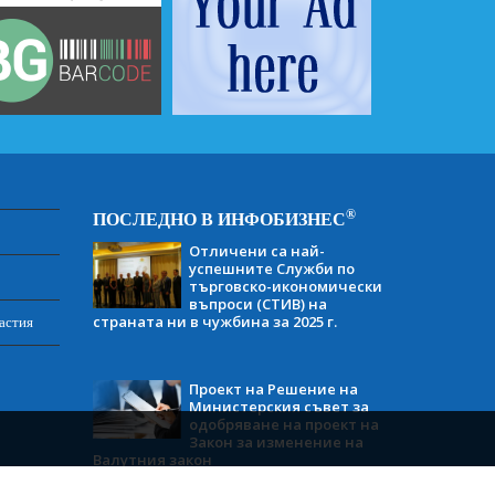
®
ПОСЛЕДНО В ИНФОБИЗНЕС
Отличени са най-
успешните Служби по
търговско-икономически
въпроси (СТИВ) на
страната ни в чужбина за 2025 г.
астия
Проект на Решение на
Министерския съвет за
одобряване на проект на
Закон за изменение на
Валутния закон