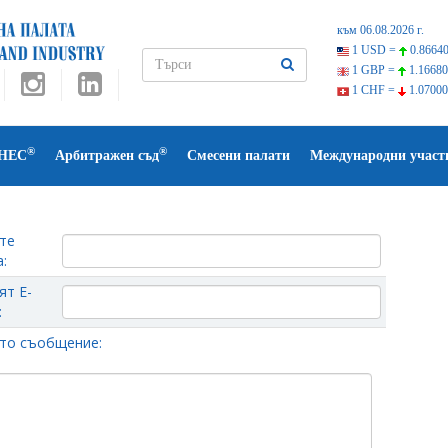
към 06.08.2026 г.
1 USD =
0.86640
1 GBP =
1.16680
1 CHF =
1.07000
®
®
НЕС
Арбитражен съд
Смесени палати
Международни участ
те
:
ят Е-
:
то съобщение: