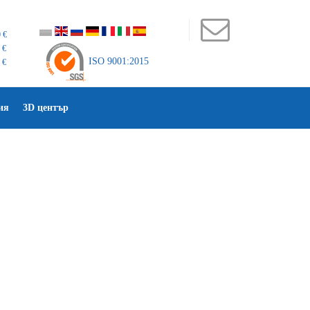
 €
 €
ISO 9001:2015
 €
ия
3D център