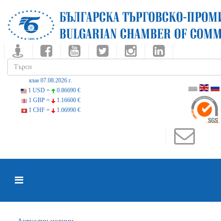
към 07.08.2026 г.
1 USD =
0.86690 €
1 GBP =
1.16600 €
1 CHF =
1.06990 €