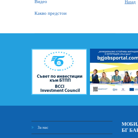
Видео
Назад
Какво предстои
МОБИ
За нас
БГ БА