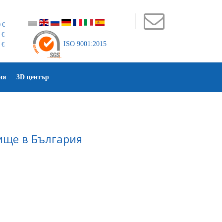
 €
 €
ISO 9001:2015
 €
ия
3D център
жище в България