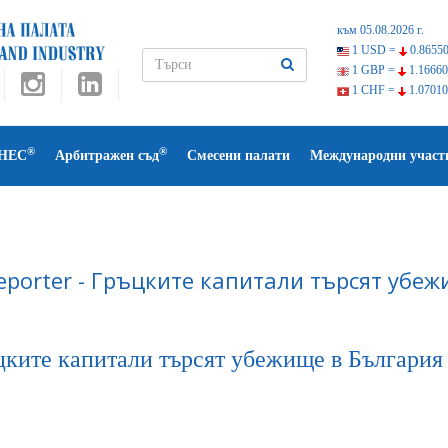
към 05.08.2026 г.
1 USD =
0.86550
1 GBP =
1.16660
1 CHF =
1.07010
®
®
НЕС
Арбитражен съд
Смесени палати
Международни участ
eporter - Гръцките капитали търсят убе
цките капитали търсят убежище в България