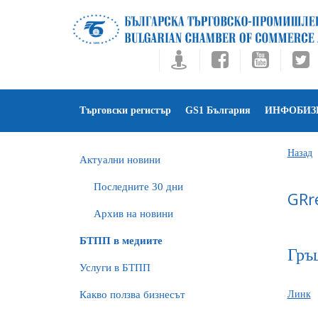
Търговски регистър
GS1 България
ИНФОБИЗ
Назад
Актуални новини
Последните 30 дни
GRr
Архив на новини
БTПП в медиите
Гръ
Услуги в БТПП
Какво ползва бизнесът
Линк