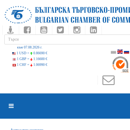
към 07.08.2026 г.
1 USD =
0.86690 €
1 GBP =
1.16600 €
1 CHF =
1.06990 €