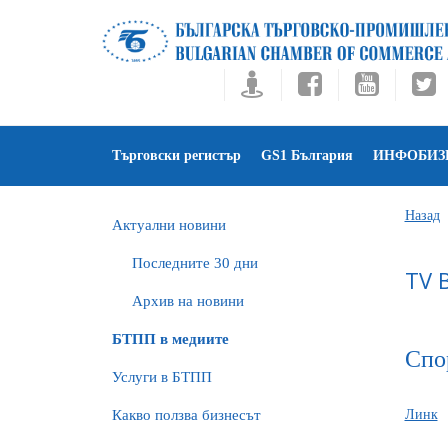
Търговски регистър
GS1 България
ИНФОБИЗ
Назад
Актуални новини
Последните 30 дни
TV 
Архив на новини
БTПП в медиите
Спо
Услуги в БТПП
Какво ползва бизнесът
Линк