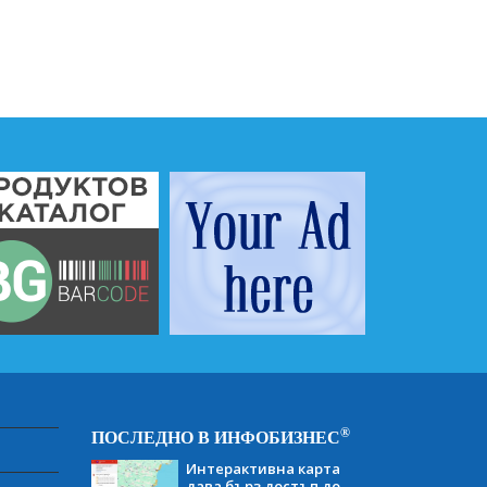
®
ПОСЛЕДНО В ИНФОБИЗНЕС
Интерактивна карта
дава бърз достъп до