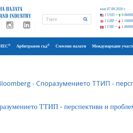
към 07.08.2026 г.
1 USD =
0.86690
1 GBP =
1.16600
1 CHF =
1.06990
®
®
НЕС
Арбитражен съд
Смесени палати
Международни участ
Bloomberg - Споразумението ТТИП - перс
разумението ТТИП - перспективи и пробле