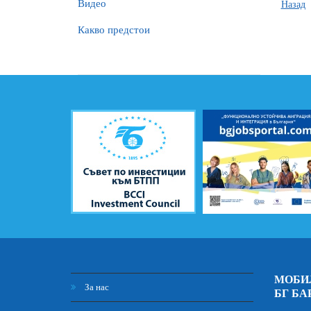
Видео
Назад
Какво предстои
МОБИ
За нас
БГ БА