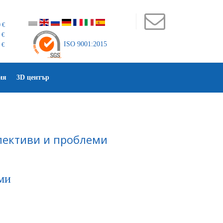
 €
 €
ISO 9001:2015
 €
ия
3D център
пективи и проблеми
ми