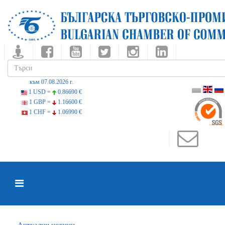
към 07.08.2026 г.
1 USD =
0.86690 €
1 GBP =
1.16600 €
1 CHF =
1.06990 €