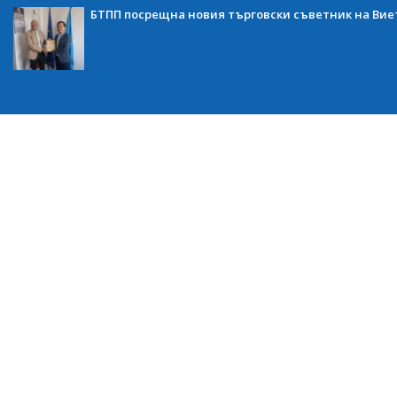
БТПП посрещна новия търговски съветник на Ви