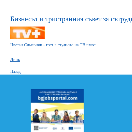
Бизнесът и тристранния съвет за сътру
Цветан Симеонов - гост в студиото на ТВ плюс
Линк
Назад