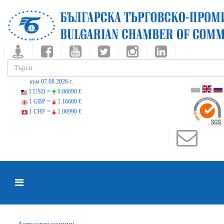
към 07.08.2026 г.
1 USD =
0.86690 €
1 GBP =
1.16600 €
1 CHF =
1.06990 €