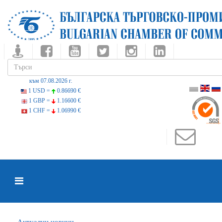
към 07.08.2026 г.
1 USD =
0.86690 €
1 GBP =
1.16600 €
1 CHF =
1.06990 €