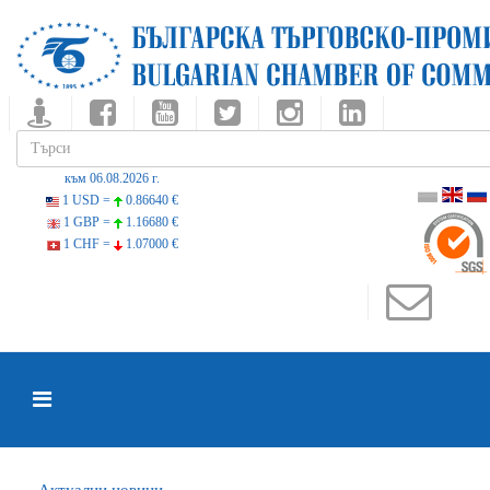
към 06.08.2026 г.
1 USD =
0.86640 €
1 GBP =
1.16680 €
1 CHF =
1.07000 €