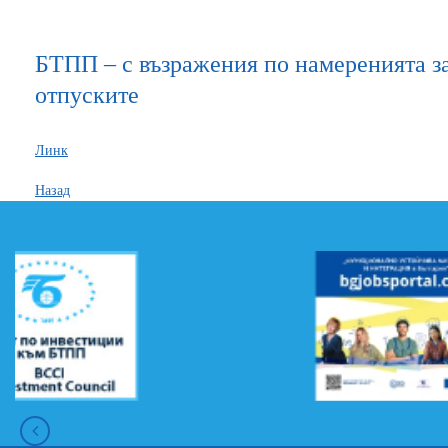
БТПП – с възражения по намеренията за
отпуските
Линк
Назад