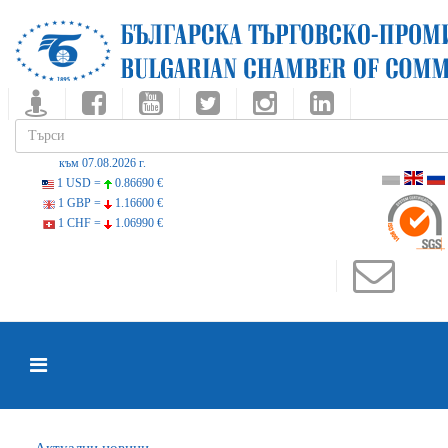
към 07.08.2026 г.
1 USD =
0.86690 €
1 GBP =
1.16600 €
1 CHF =
1.06990 €