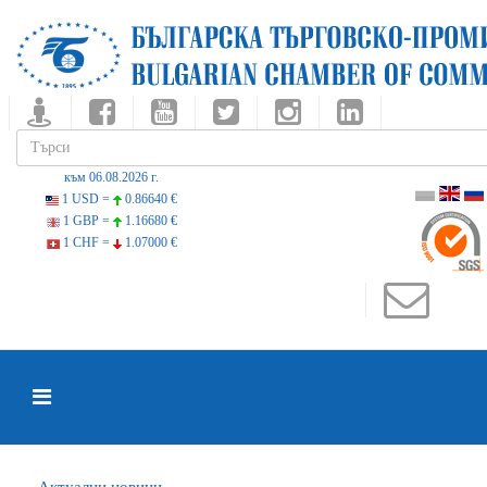
към 06.08.2026 г.
1 USD =
0.86640 €
1 GBP =
1.16680 €
1 CHF =
1.07000 €