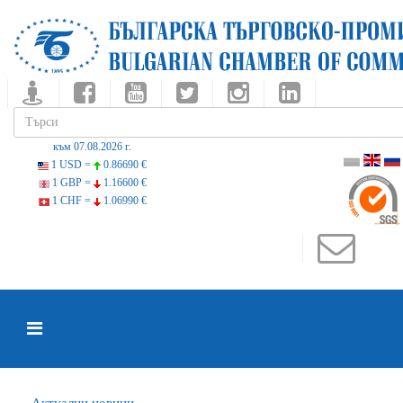
към 07.08.2026 г.
1 USD =
0.86690 €
1 GBP =
1.16600 €
1 CHF =
1.06990 €