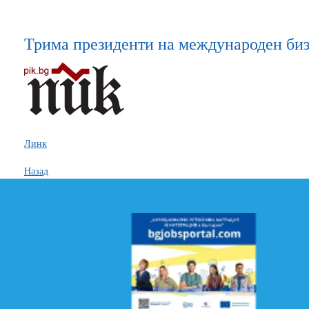
Трима президенти на международен би
Линк
Назад