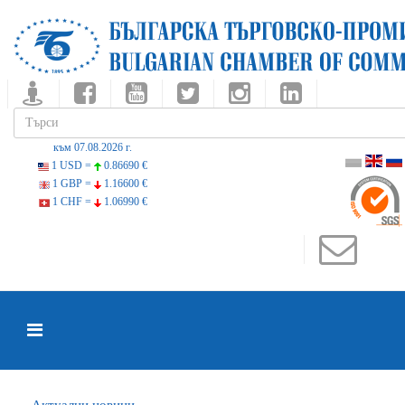
към 07.08.2026 г.
1 USD =
0.86690 €
1 GBP =
1.16600 €
1 CHF =
1.06990 €