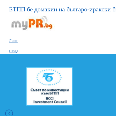
БТПП бе домакин на българо-иракски 
Линк
Назад