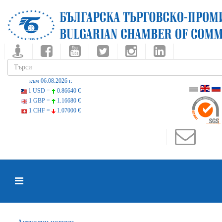
към 06.08.2026 г.
1 USD =
0.86640 €
1 GBP =
1.16680 €
1 CHF =
1.07000 €