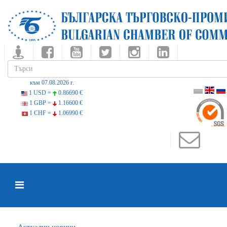
към 07.08.2026 г.
1 USD =
0.86690 €
1 GBP =
1.16600 €
1 CHF =
1.06990 €