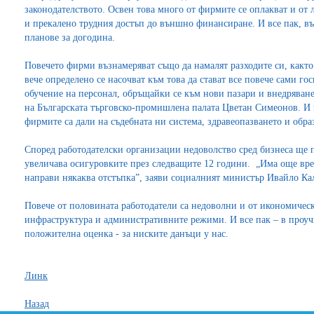
законодателството. Освен това много от фирмите се оплакват и от
и прекалено трудния достъп до външно финансиране. И все пак, в
планове за догодина.
Повечето фирми възнамеряват също да намалят разходите си, какт
вече определено се насочват към това да стават все повече сами го
обучение на персонал, обръщайки се към нови пазари и внедряван
на Българската търговско-промишлена палата Цветан Симеонов. И 
фирмите са дали на съдебната ни система, здравеопазването и обр
Според работодателски организации недоволство сред бизнеса ще п
увеличава осигуровките през следващите 12 години. „Има още врем
направи някаква отстъпка”, заяви социалният министър Ивайло К
Повече от половината работодатели са недоволни и от икономическа
инфраструктура и административните режими. И все пак – в проучв
положителна оценка - за ниските данъци у нас.
Линк
Назад