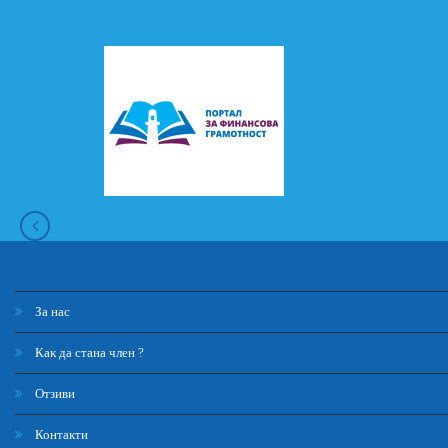
За нас
Как да стана член ?
Отзиви
Контакти