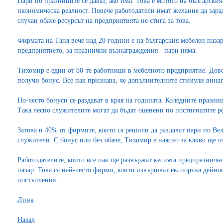
Пари по празниците се дават, ако има. Това е мотото на българския
икономическа реалност. Повече работодатели имат желание да зара
случаи обаче ресурсът на предприятията не стига за това.
Фирмата на Таня вече над 20 години е на българския мебелен паза
предприятието, за празнични възнаграждения - пари няма.
Тихомир е един от 80-те работници в мебелното предприятие. Дово
получи бонус. Все пак признава, че допълнителните стимули вина
По-често бонуси се раздават в края на годината. Коледните празни
Така лесно служителите могат да бъдат оценени по постигнатите ре
Затова и 40% от фирмите, които са решили да раздават пари по Ве
служители. С бонус или без обаче, Тихомир е наясно за какво ще 
Работодателите, които все пак ще развържат кесията предпразнич
пазар. Това са най-често фирми, които извършват експортна дейно
постъпления.
Линк
Назад