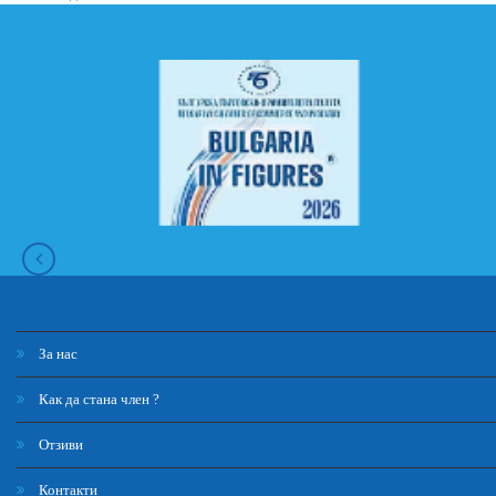
За нас
Как да стана член ?
Отзиви
Контакти