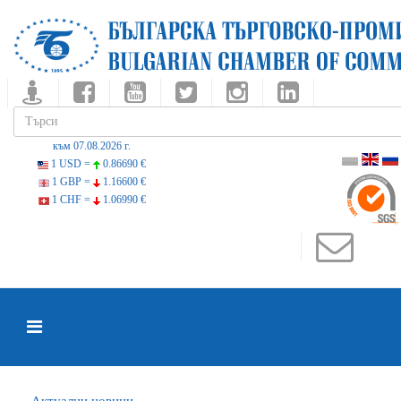
към 07.08.2026 г.
1 USD =
0.86690 €
1 GBP =
1.16600 €
1 CHF =
1.06990 €