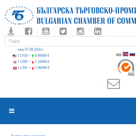
към 07.08.2026 г.
1 USD =
0.86690 €
1 GBP =
1.16600 €
1 CHF =
1.06990 €