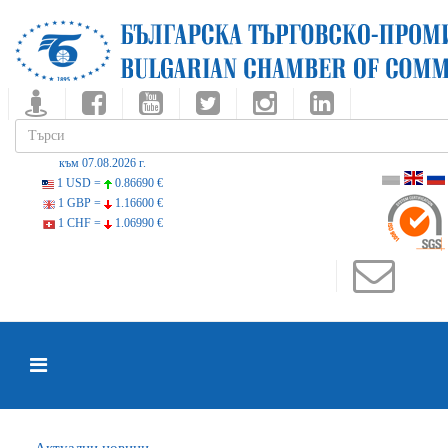
към 07.08.2026 г.
1 USD =
0.86690 €
1 GBP =
1.16600 €
1 CHF =
1.06990 €