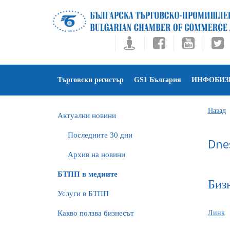
Търговски регистър
GS1 България
ИНФОБИЗ
Назад
Актуални новини
Последните 30 дни
Dne
Архив на новини
БTПП в медиите
Биз
Услуги в БТПП
Какво ползва бизнесът
Линк