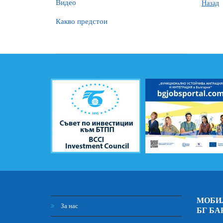
Видео
Назад
Какво предстои
МОБИ
За нас
БГ БА