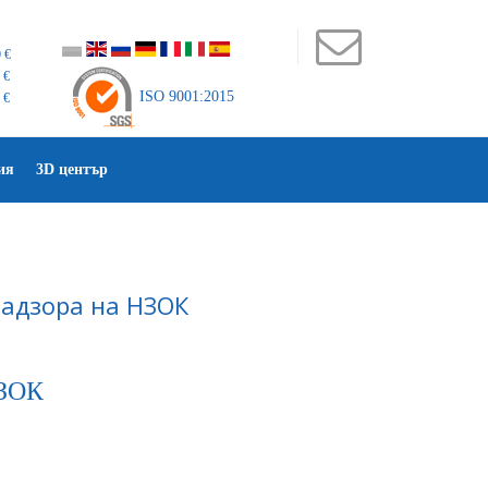
 €
 €
ISO 9001:2015
 €
ия
3D център
надзора на НЗОК
НЗОК