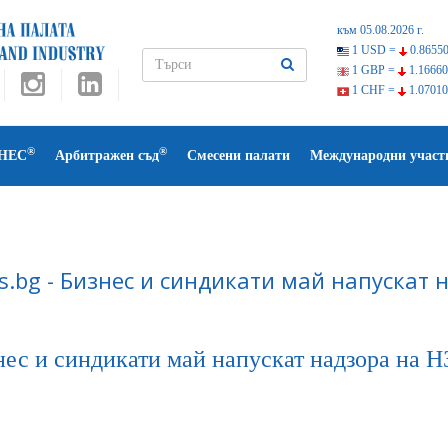
към 05.08.2026 г.
1 USD =
0.86550
1 GBP =
1.16660
1 CHF =
1.07010
®
®
НЕС
Арбитражен съд
Смесени палати
Международни участ
s.bg - Бизнес и синдикати май напускат 
нес и синдикати май напускат надзора на 