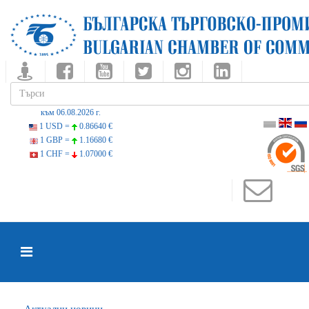
към 06.08.2026 г.
1 USD =
0.86640 €
1 GBP =
1.16680 €
1 CHF =
1.07000 €